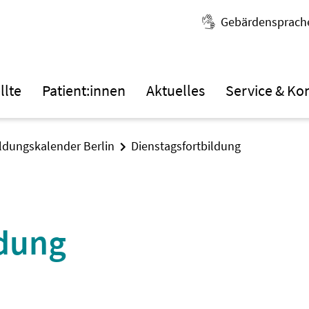
Gebärdensprach
llte
Patient:innen
Aktuelles
Service & Ko
ildungskalender Berlin
Dienstagsfortbildung
ldung