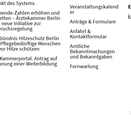
kt des Systems
Veranstaltungskalend
E
er
pende-Zahlen erhöhen und
k
etten – Ärztekammer Berlin
Anträge & Formulare
neue Initiative zur
pruchsregelung
Anfahrt &
Kontaktformular
bündnis Hitzeschutz Berlin
: Pflegebedürftige Menschen
Amtliche
vor Hitze schützen
Bekanntmachungen
und Bekanntgaben
Kammerportal: Antrag auf
nung einer Weiterbildung
Fernwartung