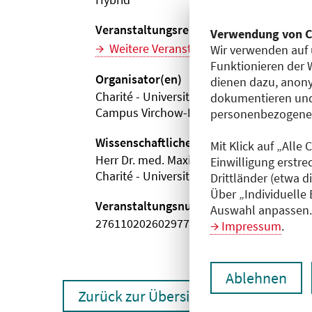
Veranstaltungsreihe
Verwendung von C
Weitere Veranstaltungen dieser Reihe (
Wir verwenden auf 
Funktionieren der 
Organisator(en)
dienen dazu, anony
Charité - Universitätsmedizin Berlin
dokumentieren und
Campus Virchow-Klinikum
personenbezogene D
Wissenschaftliche Leitung
Mit Klick auf „Alle
Herr Dr. med. Maximilian Buttenberg
Einwilligung erstre
Charité - Universitätsmedizin Berlin
Drittländer (etwa d
Über „Individuelle
Veranstaltungsnummer
Auswahl anpassen. 
2761102026029770093
Impressum
.
Ablehnen
Zurück zur Übersicht