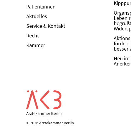
Kipppun
Patient:innen
Organs
Aktuelles
Leben r
begrüßt 
Service & Kontakt
Widers
Recht
Aktions
fordert
Kammer
besser 
Neu im 
Anerken
© 2026 Ärztekammer Berlin