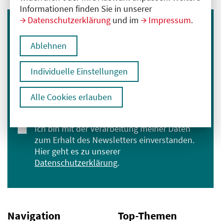
Informationen finden Sie in unserer
Datenschutzerklärung
und im
Impressum
.
Immer informiert bleiben
Ablehnen
Melden Sie sich für unseren Newsletter an:
E-Mail-Adresse eingeben
Individuelle Einstellungen
Alle Cookies erlauben
Anmelden
Ich bin mit der Verarbeitung meiner Daten
zum Erhalt des Newsletters einverstanden.
Hier geht es zu unserer
Datenschutzerklärung
.
Navigation
Top-Themen