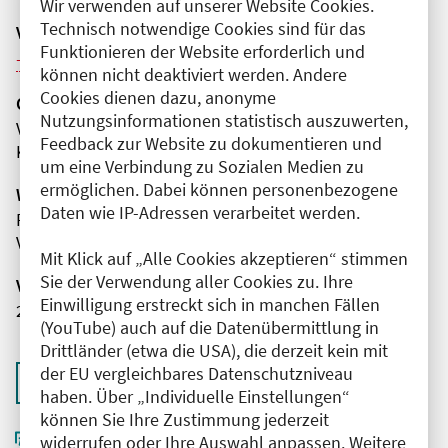
Wir verwenden auf unserer Website Cookies.
Technisch notwendige Cookies sind für das
Veranstaltungsreihe
Funktionieren der Website erforderlich und
Weitere Veranstaltungen dieser Reihe (17)
können nicht deaktiviert werden. Andere
Cookies dienen dazu, anonyme
Organisator(en)
Nutzungsinformationen statistisch auszuwerten,
Vivantes Humboldt-Klinikum
Feedback zur Website zu dokumentieren und
Klinik für Innere Medizin - Kardiologie
um eine Verbindung zu Sozialen Medien zu
ermöglichen. Dabei können personenbezogene
Wissenschaftliche Leitung
Daten wie IP-Adressen verarbeitet werden.
Frau Priv.-Doz. Dr. med. Anna Brand
Vivantes Humboldt-Klinikum
Mit Klick auf „Alle Cookies akzeptieren“ stimmen
Sie der Verwendung aller Cookies zu. Ihre
Veranstaltungsnummer
Einwilligung erstreckt sich in manchen Fällen
2761102026031460162
(YouTube) auch auf die Datenübermittlung in
Drittländer (etwa die USA), die derzeit kein mit
der EU vergleichbares Datenschutzniveau
Zurück zur Übersicht
haben. Über „Individuelle Einstellungen“
können Sie Ihre Zustimmung jederzeit
widerrufen oder Ihre Auswahl anpassen. Weitere