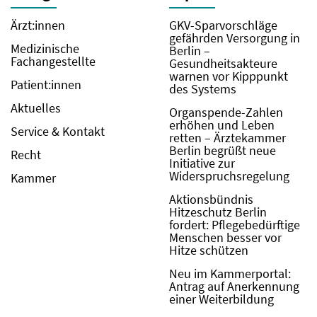
Ärzt:innen
GKV-Sparvorschläge
gefährden Versorgung in
Medizinische
Berlin –
Fachangestellte
Gesundheitsakteure
warnen vor Kipppunkt
Patient:innen
des Systems
Aktuelles
Organspende-Zahlen
erhöhen und Leben
Service & Kontakt
retten – Ärztekammer
Berlin begrüßt neue
Recht
Initiative zur
Widerspruchsregelung
Kammer
Aktionsbündnis
Hitzeschutz Berlin
fordert: Pflegebedürftige
Menschen besser vor
Hitze schützen
Neu im Kammerportal:
Antrag auf Anerkennung
einer Weiterbildung