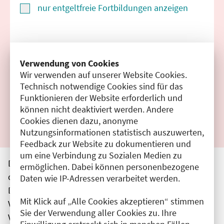
nur entgeltfreie Fortbildungen anzeigen
Suchen
Verwendung von Cookies
Wir verwenden auf unserer Website Cookies.
Filter zurücksetzen
Technisch notwendige Cookies sind für das
Funktionieren der Website erforderlich und
Ergebnisse drucken
können nicht deaktiviert werden. Andere
Cookies dienen dazu, anonyme
Nutzungsinformationen statistisch auszuwerten,
Feedback zur Website zu dokumentieren und
um eine Verbindung zu Sozialen Medien zu
Die hier aufgeführten Veranstaltungen entsprechen
ermöglichen. Dabei können personenbezogene
den unmittelbar vom Veranstalter getätigten Angaben.
Daten wie IP-Adressen verarbeitet werden.
Die Ärztekammer Berlin übernimmt keine
Mit Klick auf „Alle Cookies akzeptieren“ stimmen
Verantwortung für den Inhalt, die Haftung obliegt dem
Sie der Verwendung aller Cookies zu. Ihre
Veranstalter.