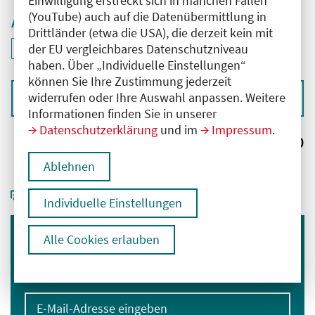
Einwilligung erstreckt sich in manchen Fällen
(YouTube) auch auf die Datenübermittlung in
Aktive Filter
Drittländer (etwa die USA), die derzeit kein mit
ID: ANT-2403897
der EU vergleichbares Datenschutzniveau
Filter
deaktivieren und Suchergebnisse neu laden
haben. Über „Individuelle Einstellungen“
können Sie Ihre Zustimmung jederzeit
widerrufen oder Ihre Auswahl anpassen. Weitere
Sortieren nach
Informationen finden Sie in unserer
Datenschutzerklärung
und im
Impressum
.
Ergebnisse:
0
Ablehnen
Individuelle Einstellungen
Alle Cookies erlauben
Immer informiert bleiben
Melden Sie sich für unseren Newsletter an:
E-Mail-Adresse eingeben