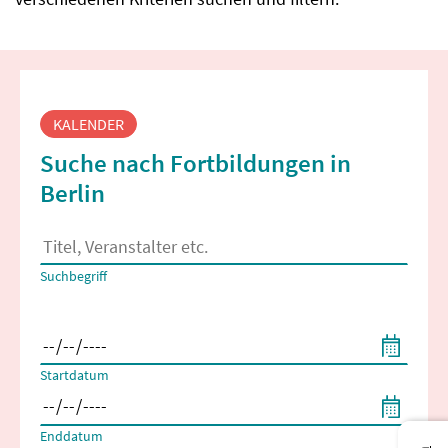
Fortbildungssuche
KALENDER
Suche nach Fortbildungen in
Berlin
Es erscheinen Suchvorschläge, wenn mindestens 2 Zeichen 
Suchbegriff
Filtern nach Start- und Enddatum
Startdatum
Enddatum