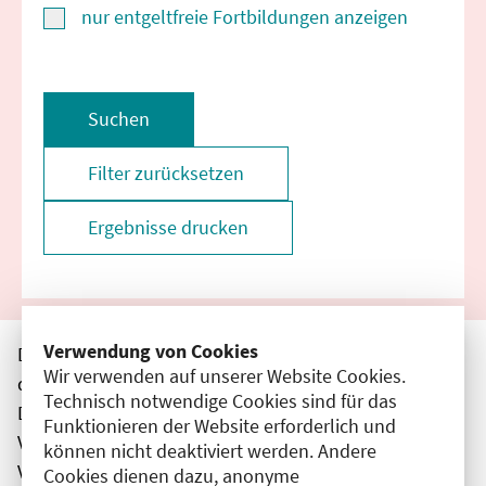
nur entgeltfreie Fortbildungen anzeigen
Suchen
Filter zurücksetzen
Ergebnisse drucken
Verwendung von Cookies
Die hier aufgeführten Veranstaltungen entsprechen
Wir verwenden auf unserer Website Cookies.
den unmittelbar vom Veranstalter getätigten Angaben.
Technisch notwendige Cookies sind für das
Die Ärztekammer Berlin übernimmt keine
Funktionieren der Website erforderlich und
Verantwortung für den Inhalt, die Haftung obliegt dem
können nicht deaktiviert werden. Andere
Veranstalter.
Cookies dienen dazu, anonyme