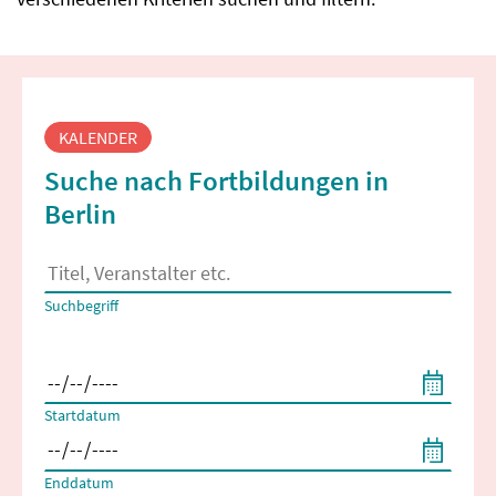
Fortbildungssuche
KALENDER
Suche nach Fortbildungen in
Berlin
Es erscheinen Suchvorschläge, wenn mindestens 2 Zeichen 
Suchbegriff
Filtern nach Start- und Enddatum
Startdatum
Enddatum