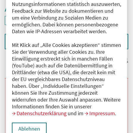
Nutzungsinformationen statistisch auszuwerten,
Aktive Filter
Feedback zur Website zu dokumentieren und
um eine Verbindung zu Sozialen Medien zu
ID: ANT-2404389
Filter
deaktivieren und Suchergebnisse neu laden
ermöglichen. Dabei können personenbezogene
Daten wie IP-Adressen verarbeitet werden.
Sortieren nach
Mit Klick auf „Alle Cookies akzeptieren“ stimmen
Sie der Verwendung aller Cookies zu. Ihre
Einwilligung erstreckt sich in manchen Fällen
Ergebnisse:
1
(YouTube) auch auf die Datenübermittlung in
Drittländer (etwa die USA), die derzeit kein mit
der EU vergleichbares Datenschutzniveau
haben. Über „Individuelle Einstellungen“
Beginn:
01.09.2025
Ende und Anfangszeit:
-
31.08.2026
,
00:01 Uhr
können Sie Ihre Zustimmung jederzeit
Veranstaltungstitel:
Zertifizierte Online-Fortbildung für
Abonnentinnen und Abonnenten des arznei-
widerrufen oder Ihre Auswahl anpassen. Weitere
telegramm
Informationen finden Sie in unserer
Veranstaltungsort:
Online
Datenschutzerklärung
und im
Impressum
.
Kategorie:
D
Fortbildungspunkte:
3
Details anzeigen
Ablehnen