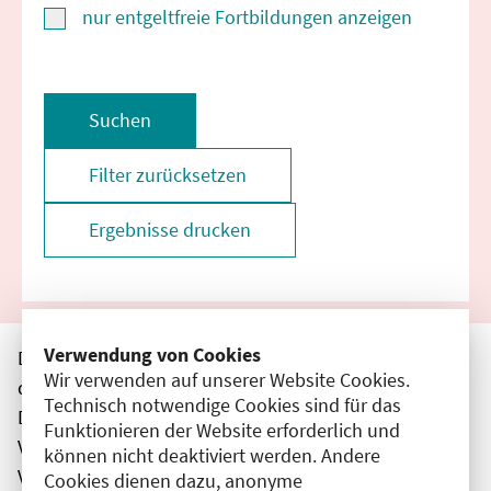
nur entgeltfreie Fortbildungen anzeigen
Suchen
Filter zurücksetzen
Ergebnisse drucken
Verwendung von Cookies
Die hier aufgeführten Veranstaltungen entsprechen
Wir verwenden auf unserer Website Cookies.
den unmittelbar vom Veranstalter getätigten Angaben.
Technisch notwendige Cookies sind für das
Die Ärztekammer Berlin übernimmt keine
Funktionieren der Website erforderlich und
Verantwortung für den Inhalt, die Haftung obliegt dem
können nicht deaktiviert werden. Andere
Veranstalter.
Cookies dienen dazu, anonyme