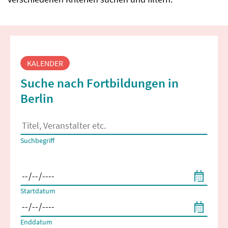
Fortbildungssuche
KALENDER
Suche nach Fortbildungen in
Berlin
Es erscheinen Suchvorschläge, wenn mindestens 2 Zeichen 
Suchbegriff
Filtern nach Start- und Enddatum
Startdatum
Enddatum