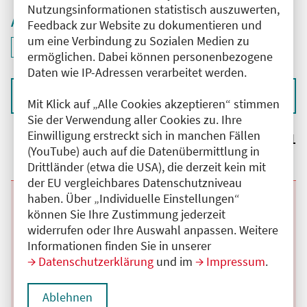
Nutzungsinformationen statistisch auszuwerten,
Aktive Filter
Feedback zur Website zu dokumentieren und
um eine Verbindung zu Sozialen Medien zu
ID: ANT-2404389
Filter
deaktivieren und Suchergebnisse neu laden
ermöglichen. Dabei können personenbezogene
Daten wie IP-Adressen verarbeitet werden.
Sortieren nach
Mit Klick auf „Alle Cookies akzeptieren“ stimmen
Sie der Verwendung aller Cookies zu. Ihre
Einwilligung erstreckt sich in manchen Fällen
Ergebnisse:
1
(YouTube) auch auf die Datenübermittlung in
Drittländer (etwa die USA), die derzeit kein mit
der EU vergleichbares Datenschutzniveau
haben. Über „Individuelle Einstellungen“
Beginn:
01.09.2025
Ende und Anfangszeit:
-
31.08.2026
,
00:01 Uhr
können Sie Ihre Zustimmung jederzeit
Veranstaltungstitel:
Zertifizierte Online-Fortbildung für
Abonnentinnen und Abonnenten des arznei-
widerrufen oder Ihre Auswahl anpassen. Weitere
telegramm
Informationen finden Sie in unserer
Veranstaltungsort:
Online
Datenschutzerklärung
und im
Impressum
.
Kategorie:
D
Fortbildungspunkte:
3
Details anzeigen
Ablehnen