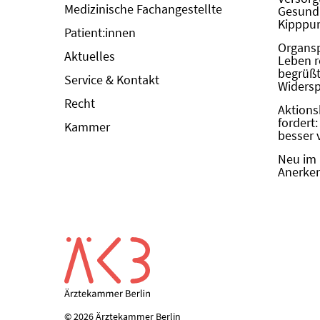
Medizinische Fachangestellte
Gesundh
Kipppun
Patient:innen
Organs
Aktuelles
Leben r
begrüßt 
Service & Kontakt
Widers
Recht
Aktions
fordert
Kammer
besser 
Neu im 
Anerken
© 2026 Ärztekammer Berlin