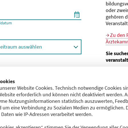
bildungs­v
oder zwei
gehören d
Veranstal
ddatum
Zu den 
Ärztekamm
eitraum auswählen
Sie suche
veranstal
Hier geht 
ortbildungsformat (Online etc.)
der Bund
ookies
unserer Website Cookies. Technisch notwendige Cookies sin
Sie sind V
achgebiet
Website erforderlich und können nicht deaktiviert werden. 
me Nutzungsinformationen statistisch auszuwerten, Feedb
Im
CME-
 um eine Verbindung zu Sozialen Medien zu ermöglichen. 
Anerkennu
aten wie IP-Adressen verarbeitet werden.
einreichen
 Cookies akzeptieren“ stimmen Sie der Verwendung aller Cook