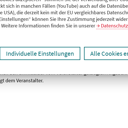
ckt sich in manchen Fällen (YouTube) auch auf die Datenübe
ie USA), die derzeit kein mit der EU vergleichbares Datensc
zen
Ergebnisse drucken
 Einstellungen“ können Sie Ihre Zustimmung jederzeit wider
Weitere Informationen finden Sie in unserer
Datenschutz
Individuelle Einstellungen
Alle Cookies 
chen den unmittelbar vom Veranstalter getätigten Angaben
gt dem Veranstalter.
 laden