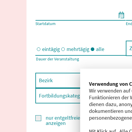
Filtern nach Start- und Enddatum
Startdatum
En
Z
eintägig
mehrtägig
alle
Dauer der Veranstaltung
Eintägige und/oder mehrtägige Veranstaltungen
Bezirk
F
Verwendung von C
Wir verwenden auf 
Fortbildungskategorie
F
Funktionieren der 
dienen dazu, anony
dokumentieren und
personenbezogene D
nur entgeltfreie Fortbildungen
anzeigen
Mit Klick auf „Alle