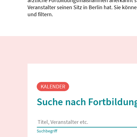
ärztliche Fortbildungsmaßnahmen anerkannt sin
Veranstalter seinen Sitz in Berlin hat. Sie kö
und filtern.
Fortbildungssuche
KALENDER
Suche nach Fortbildung
Es erscheinen Suchvorschläge, wenn mindestens
Suchbegriff