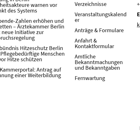
Verzeichnisse
+
eitsakteure warnen vor
kt des Systems
Veranstaltungskalend
E
er
pende-Zahlen erhöhen und
k
etten – Ärztekammer Berlin
Anträge & Formulare
neue Initiative zur
pruchsregelung
Anfahrt &
Kontaktformular
bündnis Hitzeschutz Berlin
: Pflegebedürftige Menschen
Amtliche
vor Hitze schützen
Bekanntmachungen
und Bekanntgaben
Kammerportal: Antrag auf
nung einer Weiterbildung
Fernwartung