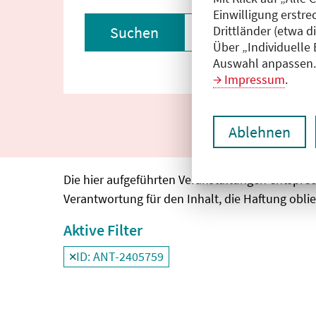
Einwilligung erstre
Drittländer (etwa d
Suchen
Filter zurückset
Über „Individuelle
Auswahl anpassen. 
Impressum
.
Ablehnen
Die hier aufgeführten Veranstaltungen entspre
Verantwortung für den Inhalt, die Haftung oblie
Aktive Filter
ID: ANT-2405759
Filter
deaktivieren und Suchergebnisse neu