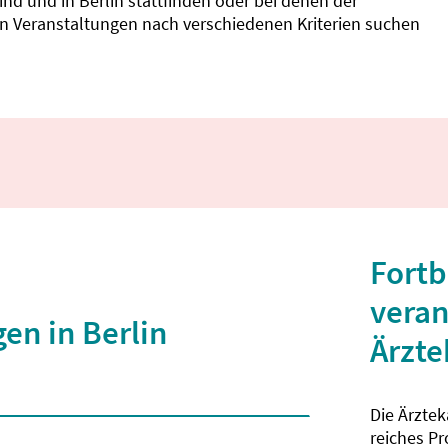
d und in Berlin stattfinden oder bei denen der
nnen Veranstaltungen nach verschiedenen Kriterien suchen
Fortb
veran
en in Berlin
Ärzt
Die Ärzte
 2 Zeichen eingegeben wurden.
reiches P