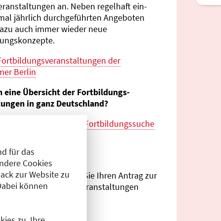
eranstaltungen an. Neben regelhaft ein-
mal jährlich durch­geführten Angeboten
azu auch immer wieder neue
tungs­konzepte.
Fortbildungs­veranstaltungen der
er Berlin
n eine Übersicht der Fortbildungs­
tungen in ganz Deutschland?
es zur
bundes­weiten Fortbildungs­suche
esärztekammer
d für das
eranstalter?
Andere Cookies
ack zur Website zu
Antragsportal
können Sie Ihren Antrag zur
Dabei können
ng von Fortbildungs­veranstaltungen
.
ies zu. Ihre