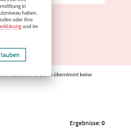
rmittlung in
hutzniveau haben.
rufen oder Ihre
erklärung
und im
erlauben
. Die Ärztekammer Berlin übernimmt keine
Ergebnisse:
0