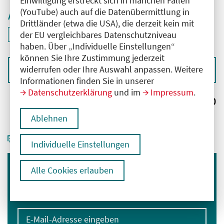
Einwilligung erstreckt sich in manchen Fällen
(YouTube) auch auf die Datenübermittlung in
Aktive Filter
Drittländer (etwa die USA), die derzeit kein mit
ID: ANT-2405934
der EU vergleichbares Datenschutzniveau
Filter
deaktivieren und Suchergebnisse neu laden
haben. Über „Individuelle Einstellungen“
können Sie Ihre Zustimmung jederzeit
widerrufen oder Ihre Auswahl anpassen. Weitere
Sortieren nach
Informationen finden Sie in unserer
Datenschutzerklärung
und im
Impressum
.
Ergebnisse:
0
Ablehnen
Individuelle Einstellungen
Alle Cookies erlauben
Immer informiert bleiben
Melden Sie sich für unseren Newsletter an:
E-Mail-Adresse eingeben