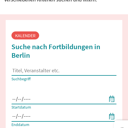
Fortbildungssuche
KALENDER
Suche nach Fortbildungen in
Berlin
Es erscheinen Suchvorschläge, wenn mindestens 2 Zeichen 
Suchbegriff
Filtern nach Start- und Enddatum
Startdatum
Enddatum