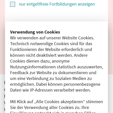
nur entgeltfreie Fortbildungen anzeigen
Suchen
Verwendung von Cookies
Wir verwenden auf unserer Website Cookies.
Filter zurücksetzen
Technisch notwendige Cookies sind für das
Funktionieren der Website erforderlich und
Ergebnisse drucken
können nicht deaktiviert werden. Andere
Cookies dienen dazu, anonyme
Nutzungsinformationen statistisch auszuwerten,
Feedback zur Website zu dokumentieren und
um eine Verbindung zu Sozialen Medien zu
Die hier aufgeführten Veranstaltungen entsprechen
ermöglichen. Dabei können personenbezogene
den unmittelbar vom Veranstalter getätigten Angaben.
Daten wie IP-Adressen verarbeitet werden.
Die Ärztekammer Berlin übernimmt keine
Mit Klick auf „Alle Cookies akzeptieren“ stimmen
Verantwortung für den Inhalt, die Haftung obliegt dem
Sie der Verwendung aller Cookies zu. Ihre
Veranstalter.