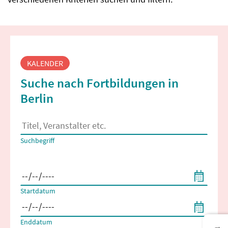
Fortbildungssuche
KALENDER
Suche nach Fortbildungen in
Berlin
Es erscheinen Suchvorschläge, wenn mindestens 2 Zeichen 
Suchbegriff
Filtern nach Start- und Enddatum
Startdatum
Enddatum