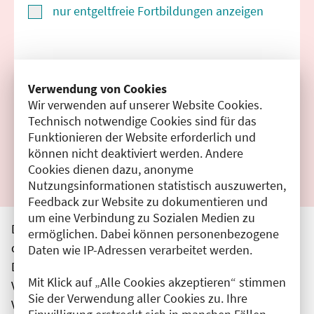
nur entgeltfreie Fortbildungen anzeigen
Suchen
Verwendung von Cookies
Wir verwenden auf unserer Website Cookies.
Filter zurücksetzen
Technisch notwendige Cookies sind für das
Funktionieren der Website erforderlich und
Ergebnisse drucken
können nicht deaktiviert werden. Andere
Cookies dienen dazu, anonyme
Nutzungsinformationen statistisch auszuwerten,
Feedback zur Website zu dokumentieren und
um eine Verbindung zu Sozialen Medien zu
Die hier aufgeführten Veranstaltungen entsprechen
ermöglichen. Dabei können personenbezogene
den unmittelbar vom Veranstalter getätigten Angaben.
Daten wie IP-Adressen verarbeitet werden.
Die Ärztekammer Berlin übernimmt keine
Mit Klick auf „Alle Cookies akzeptieren“ stimmen
Verantwortung für den Inhalt, die Haftung obliegt dem
Sie der Verwendung aller Cookies zu. Ihre
Veranstalter.