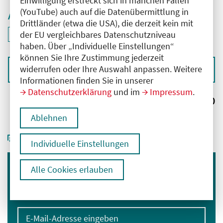
Einwilligung erstreckt sich in manchen Fällen
(YouTube) auch auf die Datenübermittlung in
Aktive Filter
Drittländer (etwa die USA), die derzeit kein mit
ID: ANT-2405934
der EU vergleichbares Datenschutzniveau
Filter
deaktivieren und Suchergebnisse neu laden
haben. Über „Individuelle Einstellungen“
können Sie Ihre Zustimmung jederzeit
widerrufen oder Ihre Auswahl anpassen. Weitere
Sortieren nach
Informationen finden Sie in unserer
Datenschutzerklärung
und im
Impressum
.
Ergebnisse:
0
Ablehnen
Individuelle Einstellungen
Alle Cookies erlauben
Immer informiert bleiben
Melden Sie sich für unseren Newsletter an:
E-Mail-Adresse eingeben