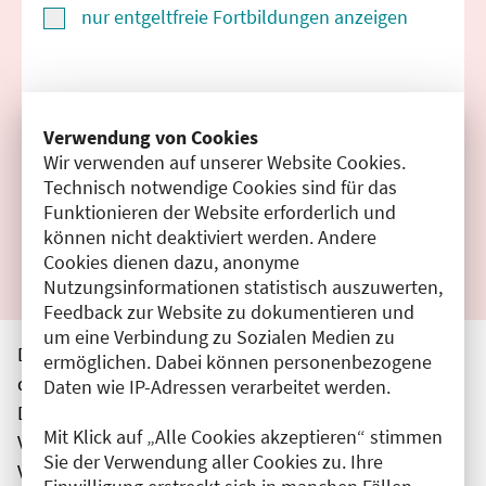
nur entgeltfreie Fortbildungen anzeigen
Suchen
Verwendung von Cookies
Wir verwenden auf unserer Website Cookies.
Filter zurücksetzen
Technisch notwendige Cookies sind für das
Funktionieren der Website erforderlich und
Ergebnisse drucken
können nicht deaktiviert werden. Andere
Cookies dienen dazu, anonyme
Nutzungsinformationen statistisch auszuwerten,
Feedback zur Website zu dokumentieren und
um eine Verbindung zu Sozialen Medien zu
Die hier aufgeführten Veranstaltungen entsprechen
ermöglichen. Dabei können personenbezogene
den unmittelbar vom Veranstalter getätigten Angaben.
Daten wie IP-Adressen verarbeitet werden.
Die Ärztekammer Berlin übernimmt keine
Mit Klick auf „Alle Cookies akzeptieren“ stimmen
Verantwortung für den Inhalt, die Haftung obliegt dem
Sie der Verwendung aller Cookies zu. Ihre
Veranstalter.