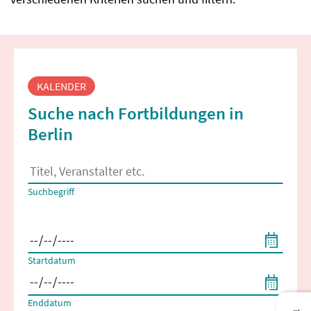
Fortbildungssuche
KALENDER
Suche nach Fortbildungen in
Berlin
Es erscheinen Suchvorschläge, wenn mindestens 2 Zeichen 
Suchbegriff
Filtern nach Start- und Enddatum
Startdatum
Enddatum