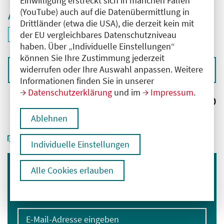
Einwilligung erstreckt sich in manchen Fällen
(YouTube) auch auf die Datenübermittlung in
Aktive Filter
Drittländer (etwa die USA), die derzeit kein mit
ID: ANT-2406190
der EU vergleichbares Datenschutzniveau
Filter
deaktivieren und Suchergebnisse neu laden
haben. Über „Individuelle Einstellungen“
können Sie Ihre Zustimmung jederzeit
widerrufen oder Ihre Auswahl anpassen. Weitere
Sortieren nach
Informationen finden Sie in unserer
Datenschutzerklärung
und im
Impressum
.
Ergebnisse:
0
Ablehnen
Individuelle Einstellungen
Alle Cookies erlauben
Immer informiert bleiben
Melden Sie sich für unseren Newsletter an:
E-Mail-Adresse eingeben