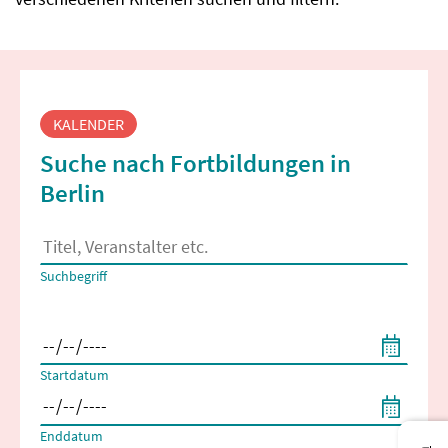
Fortbildungssuche
KALENDER
Suche nach Fortbildungen in
Berlin
Es erscheinen Suchvorschläge, wenn mindestens 2 Zeichen 
Suchbegriff
Filtern nach Start- und Enddatum
Startdatum
Enddatum