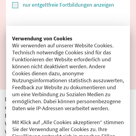
nur entgeltfreie Fortbildungen anzeigen
Suchen
Verwendung von Cookies
Wir verwenden auf unserer Website Cookies.
Filter zurücksetzen
Technisch notwendige Cookies sind für das
Funktionieren der Website erforderlich und
Ergebnisse drucken
können nicht deaktiviert werden. Andere
Cookies dienen dazu, anonyme
Nutzungsinformationen statistisch auszuwerten,
Feedback zur Website zu dokumentieren und
um eine Verbindung zu Sozialen Medien zu
Die hier aufgeführten Veranstaltungen entsprechen
ermöglichen. Dabei können personenbezogene
den unmittelbar vom Veranstalter getätigten Angaben.
Daten wie IP-Adressen verarbeitet werden.
Die Ärztekammer Berlin übernimmt keine
Mit Klick auf „Alle Cookies akzeptieren“ stimmen
Verantwortung für den Inhalt, die Haftung obliegt dem
Sie der Verwendung aller Cookies zu. Ihre
Veranstalter.