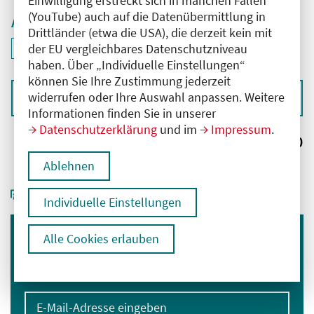
Einwilligung erstreckt sich in manchen Fällen
(YouTube) auch auf die Datenübermittlung in
Aktive Filter
Drittländer (etwa die USA), die derzeit kein mit
ID: ANT-2406190
der EU vergleichbares Datenschutzniveau
Filter
deaktivieren und Suchergebnisse neu laden
haben. Über „Individuelle Einstellungen“
können Sie Ihre Zustimmung jederzeit
widerrufen oder Ihre Auswahl anpassen. Weitere
Sortieren nach
Informationen finden Sie in unserer
Datenschutzerklärung
und im
Impressum
.
Ergebnisse:
0
Ablehnen
Individuelle Einstellungen
Alle Cookies erlauben
Immer informiert bleiben
Melden Sie sich für unseren Newsletter an:
E-Mail-Adresse eingeben