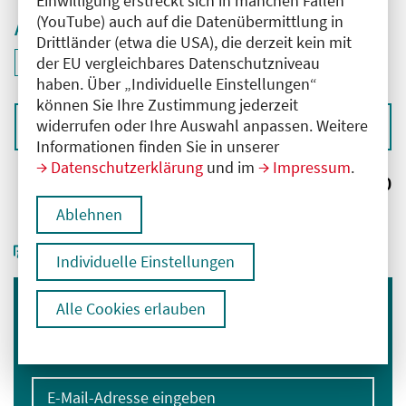
Einwilligung erstreckt sich in manchen Fällen
(YouTube) auch auf die Datenübermittlung in
Aktive Filter
Drittländer (etwa die USA), die derzeit kein mit
ID: ANT-2406190
der EU vergleichbares Datenschutzniveau
Filter
deaktivieren und Suchergebnisse neu laden
haben. Über „Individuelle Einstellungen“
können Sie Ihre Zustimmung jederzeit
widerrufen oder Ihre Auswahl anpassen. Weitere
Sortieren nach
Informationen finden Sie in unserer
Datenschutzerklärung
und im
Impressum
.
Ergebnisse:
0
Ablehnen
Individuelle Einstellungen
Alle Cookies erlauben
Immer informiert bleiben
Melden Sie sich für unseren Newsletter an:
E-Mail-Adresse eingeben