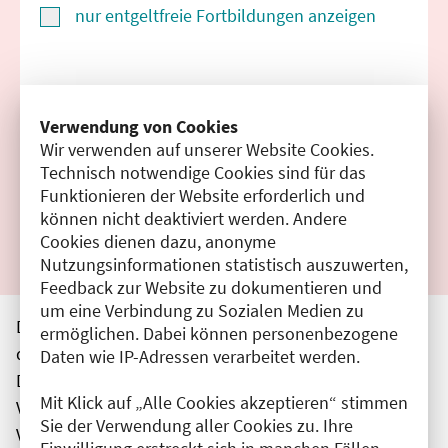
nur entgeltfreie Fortbildungen anzeigen
Suchen
Verwendung von Cookies
Wir verwenden auf unserer Website Cookies.
Filter zurücksetzen
Technisch notwendige Cookies sind für das
Funktionieren der Website erforderlich und
Ergebnisse drucken
können nicht deaktiviert werden. Andere
Cookies dienen dazu, anonyme
Nutzungsinformationen statistisch auszuwerten,
Feedback zur Website zu dokumentieren und
um eine Verbindung zu Sozialen Medien zu
Die hier aufgeführten Veranstaltungen entsprechen
ermöglichen. Dabei können personenbezogene
den unmittelbar vom Veranstalter getätigten Angaben.
Daten wie IP-Adressen verarbeitet werden.
Die Ärztekammer Berlin übernimmt keine
Mit Klick auf „Alle Cookies akzeptieren“ stimmen
Verantwortung für den Inhalt, die Haftung obliegt dem
Sie der Verwendung aller Cookies zu. Ihre
Veranstalter.