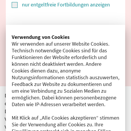
nur entgeltfreie Fortbildungen anzeigen
Suchen
Verwendung von Cookies
Wir verwenden auf unserer Website Cookies.
Filter zurücksetzen
Technisch notwendige Cookies sind für das
Funktionieren der Website erforderlich und
Ergebnisse drucken
können nicht deaktiviert werden. Andere
Cookies dienen dazu, anonyme
Nutzungsinformationen statistisch auszuwerten,
Feedback zur Website zu dokumentieren und
um eine Verbindung zu Sozialen Medien zu
Die hier aufgeführten Veranstaltungen entsprechen
ermöglichen. Dabei können personenbezogene
den unmittelbar vom Veranstalter getätigten Angaben.
Daten wie IP-Adressen verarbeitet werden.
Die Ärztekammer Berlin übernimmt keine
Mit Klick auf „Alle Cookies akzeptieren“ stimmen
Verantwortung für den Inhalt, die Haftung obliegt dem
Sie der Verwendung aller Cookies zu. Ihre
Veranstalter.