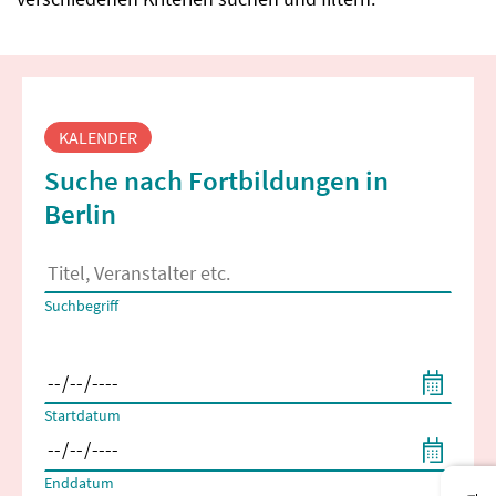
Fortbildungssuche
KALENDER
Suche nach Fortbildungen in
Berlin
Es erscheinen Suchvorschläge, wenn mindestens 2 Zeichen 
Suchbegriff
Filtern nach Start- und Enddatum
Startdatum
Enddatum