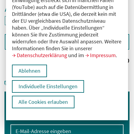
Einwilligung erstreckt sich in manchen Fällen
(YouTube) auch auf die Datenübermittlung in
Aktive Filter
Drittländer (etwa die USA), die derzeit kein mit
ID: ANT-2406374
der EU vergleichbares Datenschutzniveau
Filter
deaktivieren und Suchergebnisse neu laden
haben. Über „Individuelle Einstellungen“
können Sie Ihre Zustimmung jederzeit
widerrufen oder Ihre Auswahl anpassen. Weitere
Sortieren nach
Informationen finden Sie in unserer
Datenschutzerklärung
und im
Impressum
.
Ergebnisse:
0
Ablehnen
Individuelle Einstellungen
Alle Cookies erlauben
Immer informiert bleiben
Melden Sie sich für unseren Newsletter an:
E-Mail-Adresse eingeben