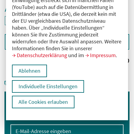
Einwilligung erstreckt sich in manchen Fällen
(YouTube) auch auf die Datenübermittlung in
Aktive Filter
Drittländer (etwa die USA), die derzeit kein mit
ID: ANT-2406776
der EU vergleichbares Datenschutzniveau
Filter
deaktivieren und Suchergebnisse neu laden
haben. Über „Individuelle Einstellungen“
können Sie Ihre Zustimmung jederzeit
widerrufen oder Ihre Auswahl anpassen. Weitere
Sortieren nach
Informationen finden Sie in unserer
Datenschutzerklärung
und im
Impressum
.
Ergebnisse:
0
Ablehnen
Individuelle Einstellungen
Alle Cookies erlauben
Immer informiert bleiben
Melden Sie sich für unseren Newsletter an:
E-Mail-Adresse eingeben