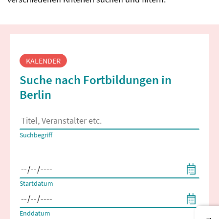
Fortbildungssuche
KALENDER
Suche nach Fortbildungen in
Berlin
Es erscheinen Suchvorschläge, wenn mindestens 2 Zeichen 
Suchbegriff
Filtern nach Start- und Enddatum
Startdatum
Enddatum