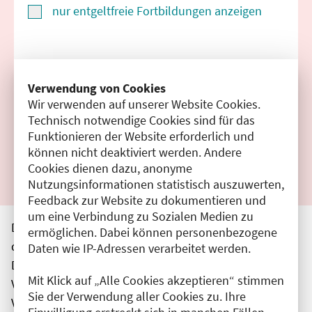
nur entgeltfreie Fortbildungen anzeigen
Suchen
Verwendung von Cookies
Wir verwenden auf unserer Website Cookies.
Filter zurücksetzen
Technisch notwendige Cookies sind für das
Funktionieren der Website erforderlich und
Ergebnisse drucken
können nicht deaktiviert werden. Andere
Cookies dienen dazu, anonyme
Nutzungsinformationen statistisch auszuwerten,
Feedback zur Website zu dokumentieren und
um eine Verbindung zu Sozialen Medien zu
Die hier aufgeführten Veranstaltungen entsprechen
ermöglichen. Dabei können personenbezogene
den unmittelbar vom Veranstalter getätigten Angaben.
Daten wie IP-Adressen verarbeitet werden.
Die Ärztekammer Berlin übernimmt keine
Mit Klick auf „Alle Cookies akzeptieren“ stimmen
Verantwortung für den Inhalt, die Haftung obliegt dem
Sie der Verwendung aller Cookies zu. Ihre
Veranstalter.