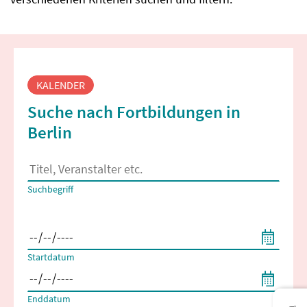
Fortbildungssuche
KALENDER
Suche nach Fortbildungen in
Berlin
Es erscheinen Suchvorschläge, wenn mindestens 2 Zeichen 
Suchbegriff
Filtern nach Start- und Enddatum
Startdatum
Enddatum