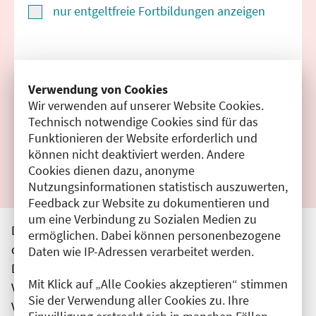
nur entgeltfreie Fortbildungen anzeigen
Suchen
Verwendung von Cookies
Wir verwenden auf unserer Website Cookies.
Filter zurücksetzen
Technisch notwendige Cookies sind für das
Funktionieren der Website erforderlich und
Ergebnisse drucken
können nicht deaktiviert werden. Andere
Cookies dienen dazu, anonyme
Nutzungsinformationen statistisch auszuwerten,
Feedback zur Website zu dokumentieren und
um eine Verbindung zu Sozialen Medien zu
Die hier aufgeführten Veranstaltungen entsprechen
ermöglichen. Dabei können personenbezogene
den unmittelbar vom Veranstalter getätigten Angaben.
Daten wie IP-Adressen verarbeitet werden.
Die Ärztekammer Berlin übernimmt keine
Mit Klick auf „Alle Cookies akzeptieren“ stimmen
Verantwortung für den Inhalt, die Haftung obliegt dem
Sie der Verwendung aller Cookies zu. Ihre
Veranstalter.