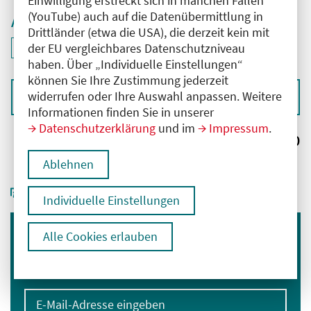
Einwilligung erstreckt sich in manchen Fällen
(YouTube) auch auf die Datenübermittlung in
Aktive Filter
Drittländer (etwa die USA), die derzeit kein mit
ID: ANT-2500136
der EU vergleichbares Datenschutzniveau
Filter
deaktivieren und Suchergebnisse neu laden
haben. Über „Individuelle Einstellungen“
können Sie Ihre Zustimmung jederzeit
widerrufen oder Ihre Auswahl anpassen. Weitere
Sortieren nach
Informationen finden Sie in unserer
Datenschutzerklärung
und im
Impressum
.
Ergebnisse:
0
Ablehnen
Individuelle Einstellungen
Alle Cookies erlauben
Immer informiert bleiben
Melden Sie sich für unseren Newsletter an:
E-Mail-Adresse eingeben