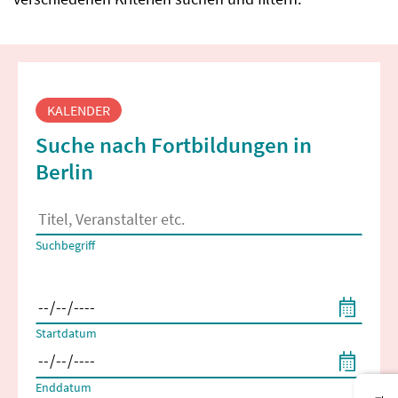
Fortbildungssuche
KALENDER
Suche nach Fortbildungen in
Berlin
Es erscheinen Suchvorschläge, wenn mindestens 2 Zeichen 
Suchbegriff
Filtern nach Start- und Enddatum
Startdatum
Enddatum