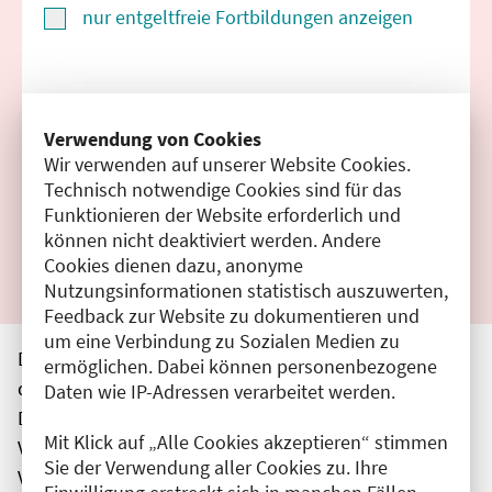
nur entgeltfreie Fortbildungen anzeigen
Suchen
Verwendung von Cookies
Wir verwenden auf unserer Website Cookies.
Filter zurücksetzen
Technisch notwendige Cookies sind für das
Funktionieren der Website erforderlich und
Ergebnisse drucken
können nicht deaktiviert werden. Andere
Cookies dienen dazu, anonyme
Nutzungsinformationen statistisch auszuwerten,
Feedback zur Website zu dokumentieren und
um eine Verbindung zu Sozialen Medien zu
Die hier aufgeführten Veranstaltungen entsprechen
ermöglichen. Dabei können personenbezogene
den unmittelbar vom Veranstalter getätigten Angaben.
Daten wie IP-Adressen verarbeitet werden.
Die Ärztekammer Berlin übernimmt keine
Mit Klick auf „Alle Cookies akzeptieren“ stimmen
Verantwortung für den Inhalt, die Haftung obliegt dem
Sie der Verwendung aller Cookies zu. Ihre
Veranstalter.