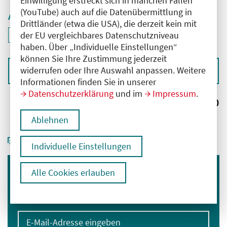
Einwilligung erstreckt sich in manchen Fällen
(YouTube) auch auf die Datenübermittlung in
Aktive Filter
Drittländer (etwa die USA), die derzeit kein mit
ID: ANT-2500579
der EU vergleichbares Datenschutzniveau
Filter
deaktivieren und Suchergebnisse neu laden
haben. Über „Individuelle Einstellungen“
können Sie Ihre Zustimmung jederzeit
widerrufen oder Ihre Auswahl anpassen. Weitere
Sortieren nach
Informationen finden Sie in unserer
Datenschutzerklärung
und im
Impressum
.
Ergebnisse:
0
Ablehnen
Individuelle Einstellungen
Alle Cookies erlauben
Immer informiert bleiben
Melden Sie sich für unseren Newsletter an:
E-Mail-Adresse eingeben