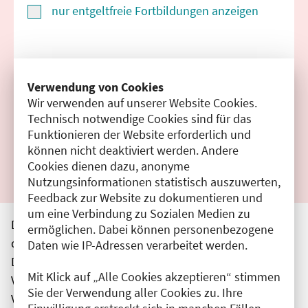
nur entgeltfreie Fortbildungen anzeigen
Suchen
Verwendung von Cookies
Wir verwenden auf unserer Website Cookies.
Filter zurücksetzen
Technisch notwendige Cookies sind für das
Funktionieren der Website erforderlich und
Ergebnisse drucken
können nicht deaktiviert werden. Andere
Cookies dienen dazu, anonyme
Nutzungsinformationen statistisch auszuwerten,
Feedback zur Website zu dokumentieren und
um eine Verbindung zu Sozialen Medien zu
Die hier aufgeführten Veranstaltungen entsprechen
ermöglichen. Dabei können personenbezogene
den unmittelbar vom Veranstalter getätigten Angaben.
Daten wie IP-Adressen verarbeitet werden.
Die Ärztekammer Berlin übernimmt keine
Mit Klick auf „Alle Cookies akzeptieren“ stimmen
Verantwortung für den Inhalt, die Haftung obliegt dem
Sie der Verwendung aller Cookies zu. Ihre
Veranstalter.