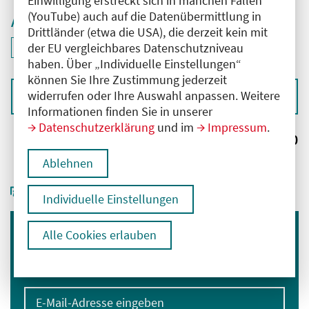
Einwilligung erstreckt sich in manchen Fällen
(YouTube) auch auf die Datenübermittlung in
Aktive Filter
Drittländer (etwa die USA), die derzeit kein mit
ID: ANT-2500790
der EU vergleichbares Datenschutzniveau
Filter
deaktivieren und Suchergebnisse neu laden
haben. Über „Individuelle Einstellungen“
können Sie Ihre Zustimmung jederzeit
widerrufen oder Ihre Auswahl anpassen. Weitere
Sortieren nach
Informationen finden Sie in unserer
Datenschutzerklärung
und im
Impressum
.
Ergebnisse:
0
Ablehnen
Individuelle Einstellungen
Alle Cookies erlauben
Immer informiert bleiben
Melden Sie sich für unseren Newsletter an:
E-Mail-Adresse eingeben