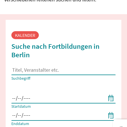
Fortbildungssuche
KALENDER
Suche nach Fortbildungen in
Berlin
Es erscheinen Suchvorschläge, wenn mindestens 2 Zeichen 
Suchbegriff
Filtern nach Start- und Enddatum
Startdatum
Enddatum