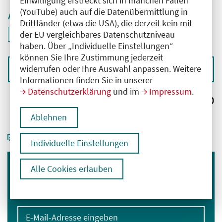
Einwilligung erstreckt sich in manchen Fällen
(YouTube) auch auf die Datenübermittlung in
Aktive Filter
Drittländer (etwa die USA), die derzeit kein mit
ID: ANT-2501197
der EU vergleichbares Datenschutzniveau
Filter
deaktivieren und Suchergebnisse neu laden
haben. Über „Individuelle Einstellungen“
können Sie Ihre Zustimmung jederzeit
widerrufen oder Ihre Auswahl anpassen. Weitere
Sortieren nach
Informationen finden Sie in unserer
Datenschutzerklärung
und im
Impressum
.
Ergebnisse:
0
Ablehnen
Individuelle Einstellungen
Alle Cookies erlauben
Immer informiert bleiben
Melden Sie sich für unseren Newsletter an:
E-Mail-Adresse eingeben