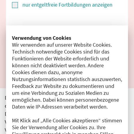
nur entgeltfreie Fortbildungen anzeigen
Suchen
Verwendung von Cookies
Wir verwenden auf unserer Website Cookies.
Filter zurücksetzen
Technisch notwendige Cookies sind für das
Funktionieren der Website erforderlich und
Ergebnisse drucken
können nicht deaktiviert werden. Andere
Cookies dienen dazu, anonyme
Nutzungsinformationen statistisch auszuwerten,
Feedback zur Website zu dokumentieren und
um eine Verbindung zu Sozialen Medien zu
Die hier aufgeführten Veranstaltungen entsprechen
ermöglichen. Dabei können personenbezogene
den unmittelbar vom Veranstalter getätigten Angaben.
Daten wie IP-Adressen verarbeitet werden.
Die Ärztekammer Berlin übernimmt keine
Mit Klick auf „Alle Cookies akzeptieren“ stimmen
Verantwortung für den Inhalt, die Haftung obliegt dem
Sie der Verwendung aller Cookies zu. Ihre
Veranstalter.