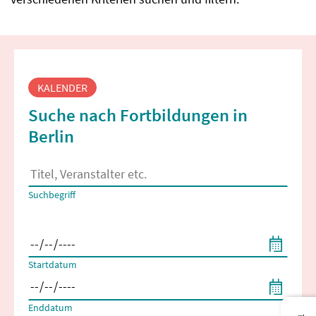
Fortbildungssuche
KALENDER
Suche nach Fortbildungen in
Berlin
Es erscheinen Suchvorschläge, wenn mindestens 2 Zeichen 
Suchbegriff
Filtern nach Start- und Enddatum
Startdatum
Enddatum