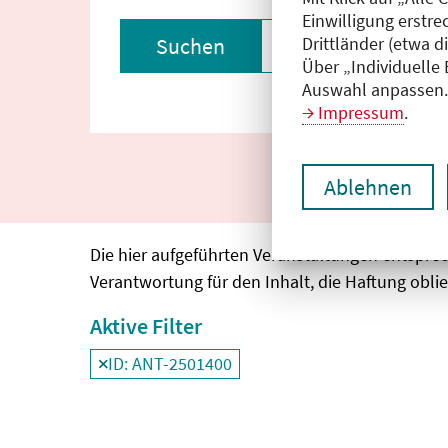
Einwilligung erstre
Drittländer (etwa d
Suchen
Filter zurückset
Über „Individuelle
Auswahl anpassen. 
Impressum
.
Ablehnen
Die hier aufgeführten Veranstaltungen entspre
Verantwortung für den Inhalt, die Haftung oblie
Aktive Filter
ID: ANT-2501400
Filter
deaktivieren und Suchergebnisse neu