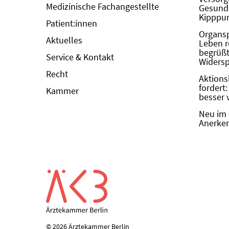
Medizinische Fachangestellte
Gesundh
Kipppun
Patient:innen
Organs
Aktuelles
Leben r
begrüßt 
Service & Kontakt
Widers
Recht
Aktions
fordert
Kammer
besser 
Neu im 
Anerken
© 2026 Ärztekammer Berlin