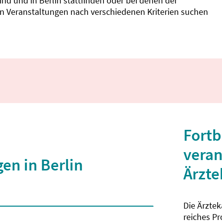
d und in Berlin stattfinden oder bei denen der
nnen Veranstaltungen nach verschiedenen Kriterien suchen
Fortb
veran
en in Berlin
Ärzt
Die Ärzte
 2 Zeichen eingegeben wurden.
reiches P