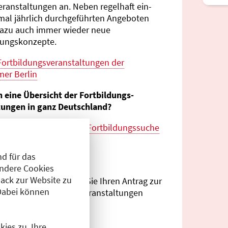
eranstaltungen an. Neben regelhaft ein-
mal jährlich durch­geführten Angeboten
azu auch immer wieder neue
tungs­konzepte.
Fortbildungs­veranstaltungen der
er Berlin
n eine Übersicht der Fortbildungs­
tungen in ganz Deutschland?
es zur
bundes­weiten Fortbildungs­suche
esärztekammer
d für das
eranstalter?
Andere Cookies
ack zur Website zu
Antragsportal
können Sie Ihren Antrag zur
Dabei können
ng von Fortbildungs­veranstaltungen
.
ies zu. Ihre