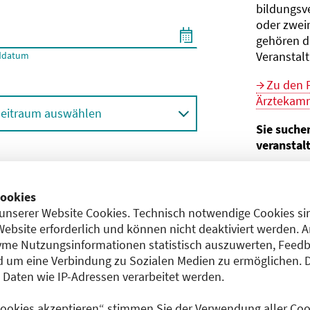
bildungs­v
oder zwei
gehören d
Veranstal
ddatum
Zu den 
Ärztekamm
eitraum auswählen
Sie suche
veranstal
Hier geht 
ortbildungsformat (Online etc.)
der Bund
ookies
unserer Website Cookies. Technisch notwendige Cookies sin
Sie sind V
achgebiet
Website erforderlich und können nicht deaktiviert werden. 
me Nutzungsinformationen statistisch auszuwerten, Feedb
Im
CME-
 um eine Verbindung zu Sozialen Medien zu ermöglichen. 
Anerkennu
aten wie IP-Adressen verarbeitet werden.
einreichen
 Cookies akzeptieren“ stimmen Sie der Verwendung aller Cook