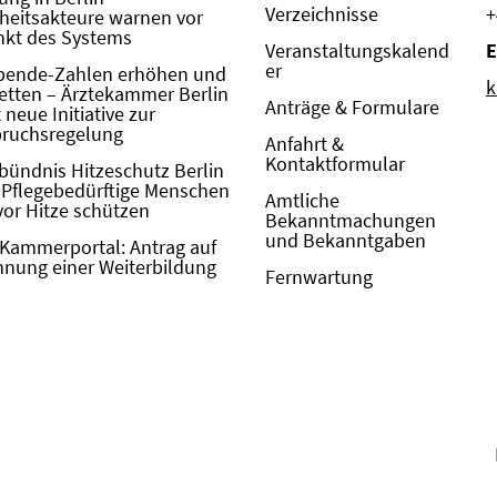
Verzeichnisse
+
eitsakteure warnen vor
kt des Systems
Veranstaltungskalend
E
er
pende-Zahlen erhöhen und
k
etten – Ärztekammer Berlin
Anträge & Formulare
neue Initiative zur
pruchsregelung
Anfahrt &
Kontaktformular
bündnis Hitzeschutz Berlin
: Pflegebedürftige Menschen
Amtliche
vor Hitze schützen
Bekanntmachungen
und Bekanntgaben
Kammerportal: Antrag auf
nung einer Weiterbildung
Fernwartung