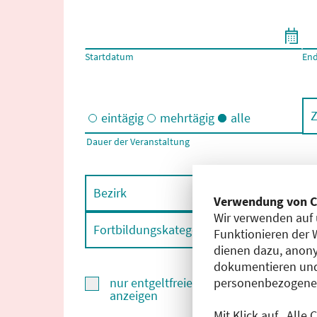
Filtern nach Start- und Enddatum
Startdatum
En
Z
eintägig
mehrtägig
alle
Dauer der Veranstaltung
Eintägige und/oder mehrtägige Veranstaltungen
Bezirk
F
Verwendung von C
Wir verwenden auf 
Fortbildungskategorie
F
Funktionieren der 
dienen dazu, anony
dokumentieren und
personenbezogene D
nur entgeltfreie Fortbildungen
anzeigen
Mit Klick auf „Alle