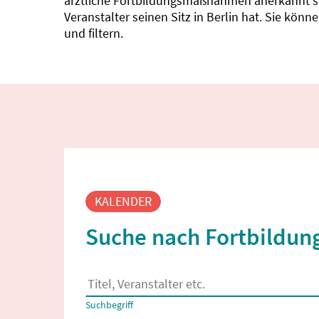
ärztliche Fortbildungsmaßnahmen anerkannt sin
Veranstalter seinen Sitz in Berlin hat. Sie kö
und filtern.
Fortbildungssuche
KALENDER
Suche nach Fortbildung
Es erscheinen Suchvorschläge, wenn mindestens
Suchbegriff