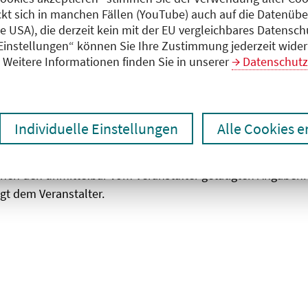
ckt sich in manchen Fällen (YouTube) auch auf die Datenübe
ie USA), die derzeit kein mit der EU vergleichbares Datensc
zen
Ergebnisse drucken
 Einstellungen“ können Sie Ihre Zustimmung jederzeit wider
Weitere Informationen finden Sie in unserer
Datenschutz
Individuelle Einstellungen
Alle Cookies 
chen den unmittelbar vom Veranstalter getätigten Angaben
gt dem Veranstalter.
 laden