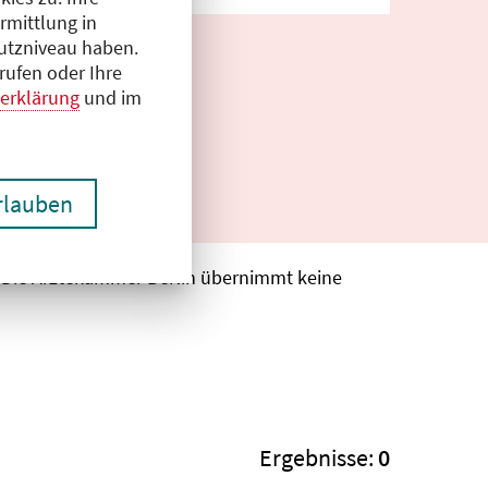
rmittlung in
hutzniveau haben.
rufen oder Ihre
erklärung
und im
erlauben
. Die Ärztekammer Berlin übernimmt keine
Ergebnisse:
0