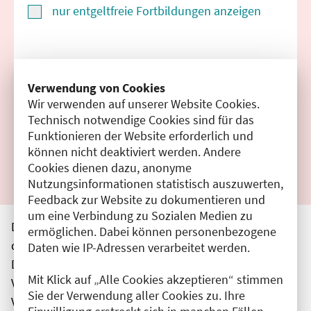
nur entgeltfreie Fortbildungen anzeigen
Suchen
Verwendung von Cookies
Wir verwenden auf unserer Website Cookies.
Filter zurücksetzen
Technisch notwendige Cookies sind für das
Funktionieren der Website erforderlich und
Ergebnisse drucken
können nicht deaktiviert werden. Andere
Cookies dienen dazu, anonyme
Nutzungsinformationen statistisch auszuwerten,
Feedback zur Website zu dokumentieren und
um eine Verbindung zu Sozialen Medien zu
Die hier aufgeführten Veranstaltungen entsprechen
ermöglichen. Dabei können personenbezogene
den unmittelbar vom Veranstalter getätigten Angaben.
Daten wie IP-Adressen verarbeitet werden.
Die Ärztekammer Berlin übernimmt keine
Mit Klick auf „Alle Cookies akzeptieren“ stimmen
Verantwortung für den Inhalt, die Haftung obliegt dem
Sie der Verwendung aller Cookies zu. Ihre
Veranstalter.