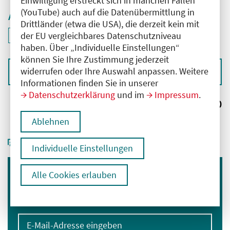
Einwilligung erstreckt sich in manchen Fällen
(YouTube) auch auf die Datenübermittlung in
Aktive Filter
Drittländer (etwa die USA), die derzeit kein mit
ID: ANT-2501497
der EU vergleichbares Datenschutzniveau
Filter
deaktivieren und Suchergebnisse neu laden
haben. Über „Individuelle Einstellungen“
können Sie Ihre Zustimmung jederzeit
widerrufen oder Ihre Auswahl anpassen. Weitere
Sortieren nach
Informationen finden Sie in unserer
Datenschutzerklärung
und im
Impressum
.
Ergebnisse:
0
Ablehnen
Individuelle Einstellungen
Alle Cookies erlauben
Immer informiert bleiben
Melden Sie sich für unseren Newsletter an:
E-Mail-Adresse eingeben