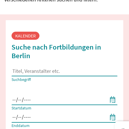
Fortbildungssuche
KALENDER
Suche nach Fortbildungen in
Berlin
Es erscheinen Suchvorschläge, wenn mindestens 2 Zeichen 
Suchbegriff
Filtern nach Start- und Enddatum
Startdatum
Enddatum