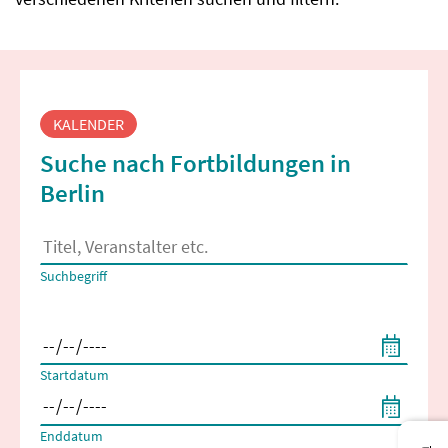
Fortbildungssuche
KALENDER
Suche nach Fortbildungen in
Berlin
Es erscheinen Suchvorschläge, wenn mindestens 2 Zeichen 
Suchbegriff
Filtern nach Start- und Enddatum
Startdatum
Enddatum