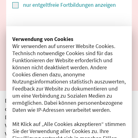
nur entgeltfreie Fortbildungen anzeigen
Suchen
Verwendung von Cookies
Wir verwenden auf unserer Website Cookies.
Filter zurücksetzen
Technisch notwendige Cookies sind für das
Funktionieren der Website erforderlich und
Ergebnisse drucken
können nicht deaktiviert werden. Andere
Cookies dienen dazu, anonyme
Nutzungsinformationen statistisch auszuwerten,
Feedback zur Website zu dokumentieren und
um eine Verbindung zu Sozialen Medien zu
Die hier aufgeführten Veranstaltungen entsprechen
ermöglichen. Dabei können personenbezogene
den unmittelbar vom Veranstalter getätigten Angaben.
Daten wie IP-Adressen verarbeitet werden.
Die Ärztekammer Berlin übernimmt keine
Mit Klick auf „Alle Cookies akzeptieren“ stimmen
Verantwortung für den Inhalt, die Haftung obliegt dem
Sie der Verwendung aller Cookies zu. Ihre
Veranstalter.