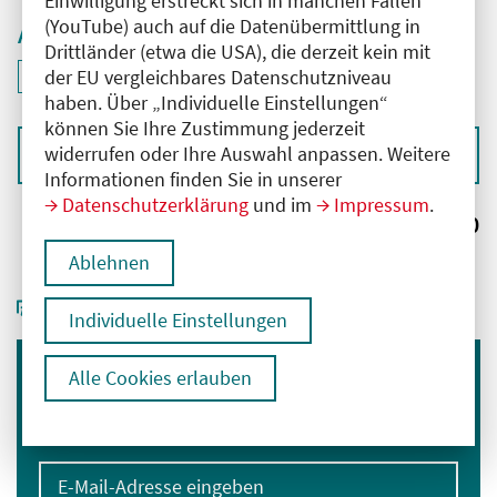
Einwilligung erstreckt sich in manchen Fällen
(YouTube) auch auf die Datenübermittlung in
Aktive Filter
Drittländer (etwa die USA), die derzeit kein mit
ID: ANT-2501672
der EU vergleichbares Datenschutzniveau
Filter
deaktivieren und Suchergebnisse neu laden
haben. Über „Individuelle Einstellungen“
können Sie Ihre Zustimmung jederzeit
widerrufen oder Ihre Auswahl anpassen. Weitere
Sortieren nach
Informationen finden Sie in unserer
Datenschutzerklärung
und im
Impressum
.
Ergebnisse:
0
Ablehnen
Individuelle Einstellungen
Alle Cookies erlauben
Immer informiert bleiben
Melden Sie sich für unseren Newsletter an:
E-Mail-Adresse eingeben