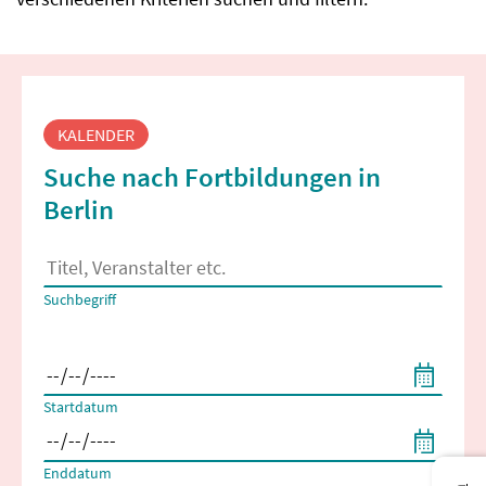
Fortbildungssuche
KALENDER
Suche nach Fortbildungen in
Berlin
Es erscheinen Suchvorschläge, wenn mindestens 2 Zeichen 
Suchbegriff
Filtern nach Start- und Enddatum
Startdatum
Enddatum