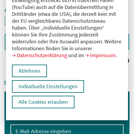
Einwilligung erstreckt sich in manchen Fällen
(YouTube) auch auf die Datenübermittlung in
Aktive Filter
Drittländer (etwa die USA), die derzeit kein mit
ID: ANT-2501724
der EU vergleichbares Datenschutzniveau
Filter
deaktivieren und Suchergebnisse neu laden
haben. Über „Individuelle Einstellungen“
können Sie Ihre Zustimmung jederzeit
widerrufen oder Ihre Auswahl anpassen. Weitere
Sortieren nach
Informationen finden Sie in unserer
Datenschutzerklärung
und im
Impressum
.
Ergebnisse:
0
Ablehnen
Individuelle Einstellungen
Alle Cookies erlauben
Immer informiert bleiben
Melden Sie sich für unseren Newsletter an:
E-Mail-Adresse eingeben