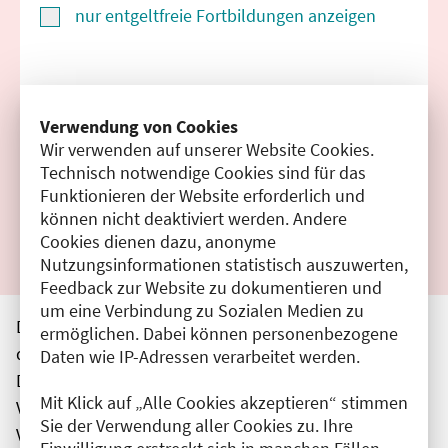
nur entgeltfreie Fortbildungen anzeigen
Suchen
Verwendung von Cookies
Wir verwenden auf unserer Website Cookies.
Filter zurücksetzen
Technisch notwendige Cookies sind für das
Funktionieren der Website erforderlich und
Ergebnisse drucken
können nicht deaktiviert werden. Andere
Cookies dienen dazu, anonyme
Nutzungsinformationen statistisch auszuwerten,
Feedback zur Website zu dokumentieren und
um eine Verbindung zu Sozialen Medien zu
Die hier aufgeführten Veranstaltungen entsprechen
ermöglichen. Dabei können personenbezogene
den unmittelbar vom Veranstalter getätigten Angaben.
Daten wie IP-Adressen verarbeitet werden.
Die Ärztekammer Berlin übernimmt keine
Mit Klick auf „Alle Cookies akzeptieren“ stimmen
Verantwortung für den Inhalt, die Haftung obliegt dem
Sie der Verwendung aller Cookies zu. Ihre
Veranstalter.