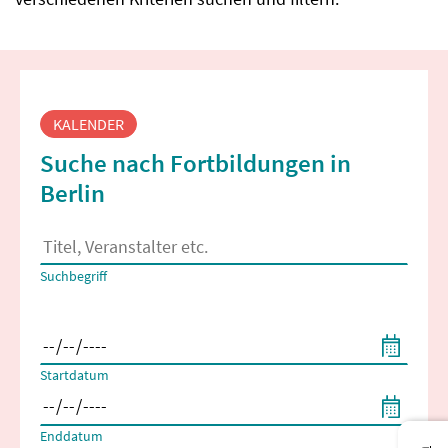
Fortbildungssuche
KALENDER
Suche nach Fortbildungen in
Berlin
Es erscheinen Suchvorschläge, wenn mindestens 2 Zeichen 
Suchbegriff
Filtern nach Start- und Enddatum
Startdatum
Enddatum