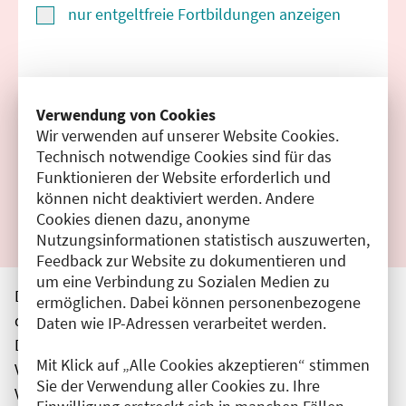
nur entgeltfreie Fortbildungen anzeigen
Suchen
Verwendung von Cookies
Wir verwenden auf unserer Website Cookies.
Filter zurücksetzen
Technisch notwendige Cookies sind für das
Funktionieren der Website erforderlich und
Ergebnisse drucken
können nicht deaktiviert werden. Andere
Cookies dienen dazu, anonyme
Nutzungsinformationen statistisch auszuwerten,
Feedback zur Website zu dokumentieren und
um eine Verbindung zu Sozialen Medien zu
Die hier aufgeführten Veranstaltungen entsprechen
ermöglichen. Dabei können personenbezogene
den unmittelbar vom Veranstalter getätigten Angaben.
Daten wie IP-Adressen verarbeitet werden.
Die Ärztekammer Berlin übernimmt keine
Mit Klick auf „Alle Cookies akzeptieren“ stimmen
Verantwortung für den Inhalt, die Haftung obliegt dem
Sie der Verwendung aller Cookies zu. Ihre
Veranstalter.