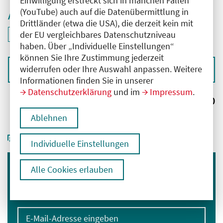
Einwilligung erstreckt sich in manchen Fällen
(YouTube) auch auf die Datenübermittlung in
Aktive Filter
Drittländer (etwa die USA), die derzeit kein mit
ID: ANT-2501724
der EU vergleichbares Datenschutzniveau
Filter
deaktivieren und Suchergebnisse neu laden
haben. Über „Individuelle Einstellungen“
können Sie Ihre Zustimmung jederzeit
widerrufen oder Ihre Auswahl anpassen. Weitere
Sortieren nach
Informationen finden Sie in unserer
Datenschutzerklärung
und im
Impressum
.
Ergebnisse:
0
Ablehnen
Individuelle Einstellungen
Alle Cookies erlauben
Immer informiert bleiben
Melden Sie sich für unseren Newsletter an:
E-Mail-Adresse eingeben