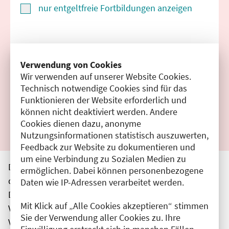
nur entgeltfreie Fortbildungen anzeigen
Suchen
Verwendung von Cookies
Wir verwenden auf unserer Website Cookies.
Filter zurücksetzen
Technisch notwendige Cookies sind für das
Funktionieren der Website erforderlich und
Ergebnisse drucken
können nicht deaktiviert werden. Andere
Cookies dienen dazu, anonyme
Nutzungsinformationen statistisch auszuwerten,
Feedback zur Website zu dokumentieren und
um eine Verbindung zu Sozialen Medien zu
Die hier aufgeführten Veranstaltungen entsprechen
ermöglichen. Dabei können personenbezogene
den unmittelbar vom Veranstalter getätigten Angaben.
Daten wie IP-Adressen verarbeitet werden.
Die Ärztekammer Berlin übernimmt keine
Mit Klick auf „Alle Cookies akzeptieren“ stimmen
Verantwortung für den Inhalt, die Haftung obliegt dem
Sie der Verwendung aller Cookies zu. Ihre
Veranstalter.