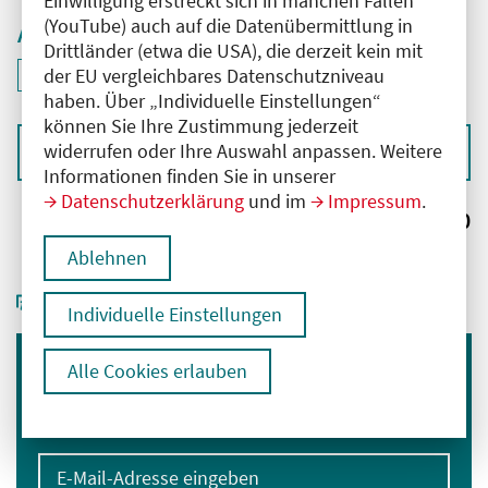
Einwilligung erstreckt sich in manchen Fällen
(YouTube) auch auf die Datenübermittlung in
Aktive Filter
Drittländer (etwa die USA), die derzeit kein mit
ID: ANT-2501724
der EU vergleichbares Datenschutzniveau
Filter
deaktivieren und Suchergebnisse neu laden
haben. Über „Individuelle Einstellungen“
können Sie Ihre Zustimmung jederzeit
widerrufen oder Ihre Auswahl anpassen. Weitere
Sortieren nach
Informationen finden Sie in unserer
Datenschutzerklärung
und im
Impressum
.
Ergebnisse:
0
Ablehnen
Individuelle Einstellungen
Alle Cookies erlauben
Immer informiert bleiben
Melden Sie sich für unseren Newsletter an:
E-Mail-Adresse eingeben