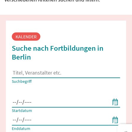
Fortbildungssuche
KALENDER
Suche nach Fortbildungen in
Berlin
Es erscheinen Suchvorschläge, wenn mindestens 2 Zeichen 
Suchbegriff
Filtern nach Start- und Enddatum
Startdatum
Enddatum