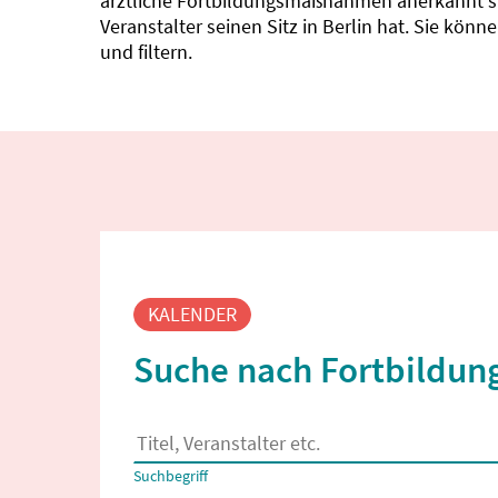
ärztliche Fortbildungsmaßnahmen anerkannt sin
Veranstalter seinen Sitz in Berlin hat. Sie kö
und filtern.
Fortbildungssuche
KALENDER
Suche nach Fortbildung
Es erscheinen Suchvorschläge, wenn mindestens
Suchbegriff