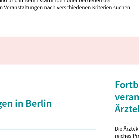
d und in Berlin stattfinden oder bei denen der
nnen Veranstaltungen nach verschiedenen Kriterien suchen
Fortb
veran
en in Berlin
Ärzt
Die Ärzte
 2 Zeichen eingegeben wurden.
reiches P