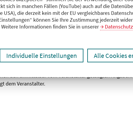
ckt sich in manchen Fällen (YouTube) auch auf die Datenübe
ie USA), die derzeit kein mit der EU vergleichbares Datensc
zen
Ergebnisse drucken
 Einstellungen“ können Sie Ihre Zustimmung jederzeit wider
Weitere Informationen finden Sie in unserer
Datenschutz
Individuelle Einstellungen
Alle Cookies 
chen den unmittelbar vom Veranstalter getätigten Angaben
gt dem Veranstalter.
 laden