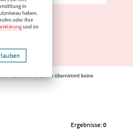
rmittlung in
hutzniveau haben.
rufen oder Ihre
erklärung
und im
erlauben
. Die Ärztekammer Berlin übernimmt keine
Ergebnisse:
0