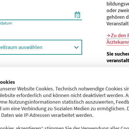
bildungs­v
oder zwei
gehören d
Veranstal
ddatum
Zu den 
Ärztekamm
eitraum auswählen
Sie suche
veranstal
Hier geht 
ortbildungsformat (Online etc.)
der Bund
ookies
unserer Website Cookies. Technisch notwendige Cookies sin
Sie sind V
achgebiet
Website erforderlich und können nicht deaktiviert werden. 
me Nutzungsinformationen statistisch auszuwerten, Feedb
Im
CME-
 um eine Verbindung zu Sozialen Medien zu ermöglichen. 
Anerkennu
aten wie IP-Adressen verarbeitet werden.
einreichen
 Cookies akzeptieren“ stimmen Sie der Verwendung aller Cook