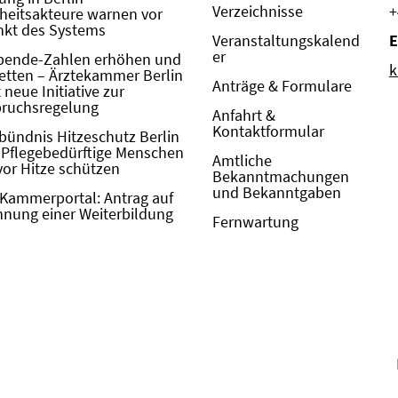
Verzeichnisse
+
eitsakteure warnen vor
kt des Systems
Veranstaltungskalend
E
er
pende-Zahlen erhöhen und
k
etten – Ärztekammer Berlin
Anträge & Formulare
neue Initiative zur
pruchsregelung
Anfahrt &
Kontaktformular
bündnis Hitzeschutz Berlin
: Pflegebedürftige Menschen
Amtliche
vor Hitze schützen
Bekanntmachungen
und Bekanntgaben
Kammerportal: Antrag auf
nung einer Weiterbildung
Fernwartung