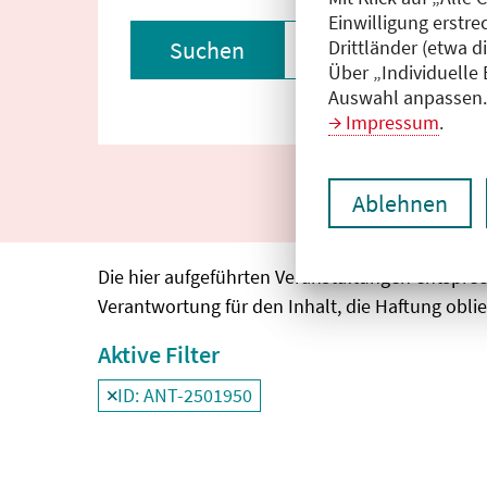
Einwilligung erstre
Drittländer (etwa d
Suchen
Filter zurückset
Über „Individuelle
Auswahl anpassen. 
Impressum
.
Ablehnen
Die hier aufgeführten Veranstaltungen entspre
Verantwortung für den Inhalt, die Haftung oblie
Aktive Filter
ID: ANT-2501950
Filter
deaktivieren und Suchergebnisse neu