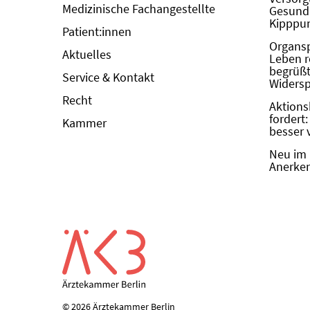
Medizinische Fachangestellte
Gesundh
Kipppun
Patient:innen
Organs
Aktuelles
Leben r
begrüßt 
Service & Kontakt
Widers
Recht
Aktions
fordert
Kammer
besser 
Neu im 
Anerken
© 2026 Ärztekammer Berlin