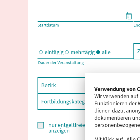
Filtern nach Start- und Enddatum
Startdatum
En
Z
eintägig
mehrtägig
alle
Dauer der Veranstaltung
Eintägige und/oder mehrtägige Veranstaltungen
Bezirk
F
Verwendung von C
Wir verwenden auf 
Fortbildungskategorie
F
Funktionieren der 
dienen dazu, anony
dokumentieren und
personenbezogene D
nur entgeltfreie Fortbildungen
anzeigen
Mit Klick auf „Alle