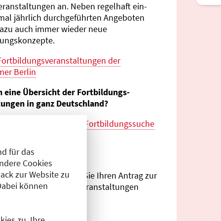
eranstaltungen an. Neben regelhaft ein-
mal jährlich durch­geführten Angeboten
azu auch immer wieder neue
tungs­konzepte.
Fortbildungs­veranstaltungen der
er Berlin
n eine Übersicht der Fortbildungs­
tungen in ganz Deutschland?
es zur
bundes­weiten Fortbildungs­suche
esärztekammer
d für das
eranstalter?
Andere Cookies
ack zur Website zu
Antragsportal
können Sie Ihren Antrag zur
Dabei können
ng von Fortbildungs­veranstaltungen
.
ies zu. Ihre