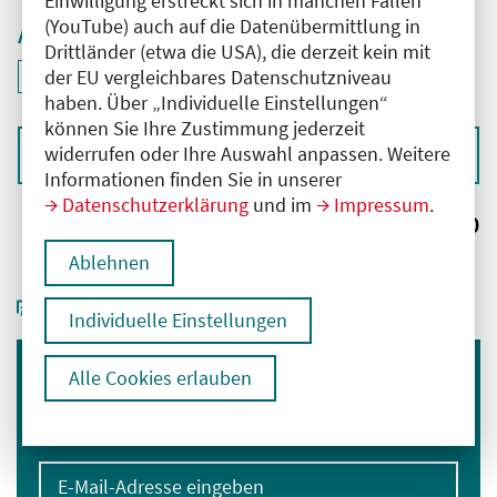
Einwilligung erstreckt sich in manchen Fällen
(YouTube) auch auf die Datenübermittlung in
Aktive Filter
Drittländer (etwa die USA), die derzeit kein mit
ID: ANT-2502029
der EU vergleichbares Datenschutzniveau
Filter
deaktivieren und Suchergebnisse neu laden
haben. Über „Individuelle Einstellungen“
können Sie Ihre Zustimmung jederzeit
widerrufen oder Ihre Auswahl anpassen. Weitere
Sortieren nach
Informationen finden Sie in unserer
Datenschutzerklärung
und im
Impressum
.
Ergebnisse:
0
Ablehnen
Individuelle Einstellungen
Alle Cookies erlauben
Immer informiert bleiben
Melden Sie sich für unseren Newsletter an:
E-Mail-Adresse eingeben