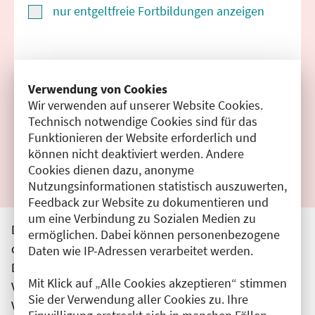
nur entgeltfreie Fortbildungen anzeigen
Suchen
Verwendung von Cookies
Wir verwenden auf unserer Website Cookies.
Filter zurücksetzen
Technisch notwendige Cookies sind für das
Funktionieren der Website erforderlich und
Ergebnisse drucken
können nicht deaktiviert werden. Andere
Cookies dienen dazu, anonyme
Nutzungsinformationen statistisch auszuwerten,
Feedback zur Website zu dokumentieren und
um eine Verbindung zu Sozialen Medien zu
Die hier aufgeführten Veranstaltungen entsprechen
ermöglichen. Dabei können personenbezogene
den unmittelbar vom Veranstalter getätigten Angaben.
Daten wie IP-Adressen verarbeitet werden.
Die Ärztekammer Berlin übernimmt keine
Mit Klick auf „Alle Cookies akzeptieren“ stimmen
Verantwortung für den Inhalt, die Haftung obliegt dem
Sie der Verwendung aller Cookies zu. Ihre
Veranstalter.