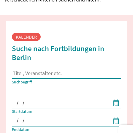
Fortbildungssuche
KALENDER
Suche nach Fortbildungen in
Berlin
Es erscheinen Suchvorschläge, wenn mindestens 2 Zeichen 
Suchbegriff
Filtern nach Start- und Enddatum
Startdatum
Enddatum