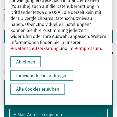
Einwilligung erstreckt sich in manchen Fällen
(YouTube) auch auf die Datenübermittlung in
Aktive Filter
Drittländer (etwa die USA), die derzeit kein mit
ID: ANT-2502096
der EU vergleichbares Datenschutzniveau
Filter
deaktivieren und Suchergebnisse neu laden
haben. Über „Individuelle Einstellungen“
können Sie Ihre Zustimmung jederzeit
widerrufen oder Ihre Auswahl anpassen. Weitere
Sortieren nach
Informationen finden Sie in unserer
Datenschutzerklärung
und im
Impressum
.
Ergebnisse:
0
Ablehnen
Individuelle Einstellungen
Alle Cookies erlauben
Immer informiert bleiben
Melden Sie sich für unseren Newsletter an:
E-Mail-Adresse eingeben