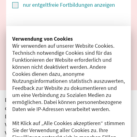
nur entgeltfreie Fortbildungen anzeigen
Suchen
Verwendung von Cookies
Wir verwenden auf unserer Website Cookies.
Filter zurücksetzen
Technisch notwendige Cookies sind für das
Funktionieren der Website erforderlich und
Ergebnisse drucken
können nicht deaktiviert werden. Andere
Cookies dienen dazu, anonyme
Nutzungsinformationen statistisch auszuwerten,
Feedback zur Website zu dokumentieren und
um eine Verbindung zu Sozialen Medien zu
Die hier aufgeführten Veranstaltungen entsprechen
ermöglichen. Dabei können personenbezogene
den unmittelbar vom Veranstalter getätigten Angaben.
Daten wie IP-Adressen verarbeitet werden.
Die Ärztekammer Berlin übernimmt keine
Mit Klick auf „Alle Cookies akzeptieren“ stimmen
Verantwortung für den Inhalt, die Haftung obliegt dem
Sie der Verwendung aller Cookies zu. Ihre
Veranstalter.