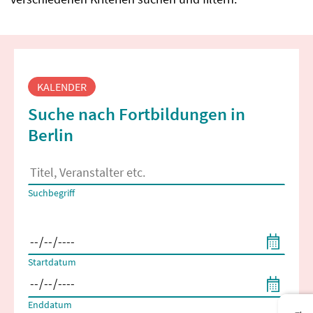
Fortbildungssuche
KALENDER
Suche nach Fortbildungen in
Berlin
Es erscheinen Suchvorschläge, wenn mindestens 2 Zeichen 
Suchbegriff
Filtern nach Start- und Enddatum
Startdatum
Enddatum