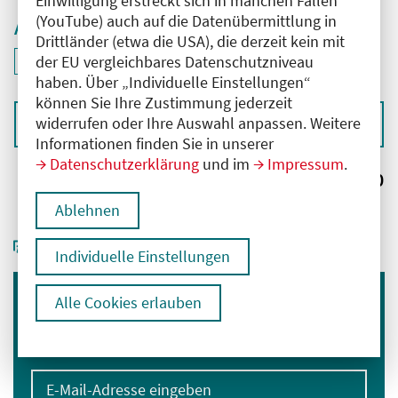
Einwilligung erstreckt sich in manchen Fällen
(YouTube) auch auf die Datenübermittlung in
Aktive Filter
Drittländer (etwa die USA), die derzeit kein mit
ID: ANT-2502096
der EU vergleichbares Datenschutzniveau
Filter
deaktivieren und Suchergebnisse neu laden
haben. Über „Individuelle Einstellungen“
können Sie Ihre Zustimmung jederzeit
widerrufen oder Ihre Auswahl anpassen. Weitere
Sortieren nach
Informationen finden Sie in unserer
Datenschutzerklärung
und im
Impressum
.
Ergebnisse:
0
Ablehnen
Individuelle Einstellungen
Alle Cookies erlauben
Immer informiert bleiben
Melden Sie sich für unseren Newsletter an:
E-Mail-Adresse eingeben