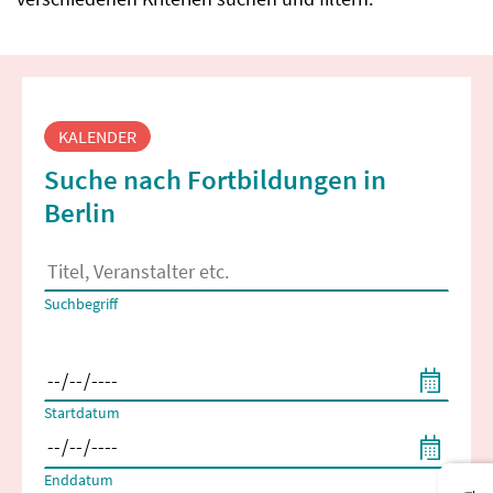
Fortbildungssuche
KALENDER
Suche nach Fortbildungen in
Berlin
Es erscheinen Suchvorschläge, wenn mindestens 2 Zeichen 
Suchbegriff
Filtern nach Start- und Enddatum
Startdatum
Enddatum