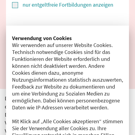
nur entgeltfreie Fortbildungen anzeigen
Suchen
Verwendung von Cookies
Wir verwenden auf unserer Website Cookies.
Filter zurücksetzen
Technisch notwendige Cookies sind für das
Funktionieren der Website erforderlich und
Ergebnisse drucken
können nicht deaktiviert werden. Andere
Cookies dienen dazu, anonyme
Nutzungsinformationen statistisch auszuwerten,
Feedback zur Website zu dokumentieren und
um eine Verbindung zu Sozialen Medien zu
Die hier aufgeführten Veranstaltungen entsprechen
ermöglichen. Dabei können personenbezogene
den unmittelbar vom Veranstalter getätigten Angaben.
Daten wie IP-Adressen verarbeitet werden.
Die Ärztekammer Berlin übernimmt keine
Mit Klick auf „Alle Cookies akzeptieren“ stimmen
Verantwortung für den Inhalt, die Haftung obliegt dem
Sie der Verwendung aller Cookies zu. Ihre
Veranstalter.