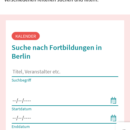
Fortbildungssuche
KALENDER
Suche nach Fortbildungen in
Berlin
Es erscheinen Suchvorschläge, wenn mindestens 2 Zeichen 
Suchbegriff
Filtern nach Start- und Enddatum
Startdatum
Enddatum