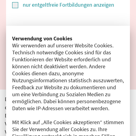
nur entgeltfreie Fortbildungen anzeigen
Suchen
Verwendung von Cookies
Wir verwenden auf unserer Website Cookies.
Filter zurücksetzen
Technisch notwendige Cookies sind für das
Funktionieren der Website erforderlich und
Ergebnisse drucken
können nicht deaktiviert werden. Andere
Cookies dienen dazu, anonyme
Nutzungsinformationen statistisch auszuwerten,
Feedback zur Website zu dokumentieren und
um eine Verbindung zu Sozialen Medien zu
Die hier aufgeführten Veranstaltungen entsprechen
ermöglichen. Dabei können personenbezogene
den unmittelbar vom Veranstalter getätigten Angaben.
Daten wie IP-Adressen verarbeitet werden.
Die Ärztekammer Berlin übernimmt keine
Mit Klick auf „Alle Cookies akzeptieren“ stimmen
Verantwortung für den Inhalt, die Haftung obliegt dem
Sie der Verwendung aller Cookies zu. Ihre
Veranstalter.