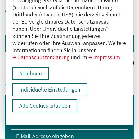
Einwilligung erstreckt sich in manchen Fällen
(YouTube) auch auf die Datenübermittlung in
Aktive Filter
Drittländer (etwa die USA), die derzeit kein mit
ID: ANT-2502242
der EU vergleichbares Datenschutzniveau
Filter
deaktivieren und Suchergebnisse neu laden
haben. Über „Individuelle Einstellungen“
können Sie Ihre Zustimmung jederzeit
widerrufen oder Ihre Auswahl anpassen. Weitere
Sortieren nach
Informationen finden Sie in unserer
Datenschutzerklärung
und im
Impressum
.
Ergebnisse:
0
Ablehnen
Individuelle Einstellungen
Alle Cookies erlauben
Immer informiert bleiben
Melden Sie sich für unseren Newsletter an:
E-Mail-Adresse eingeben