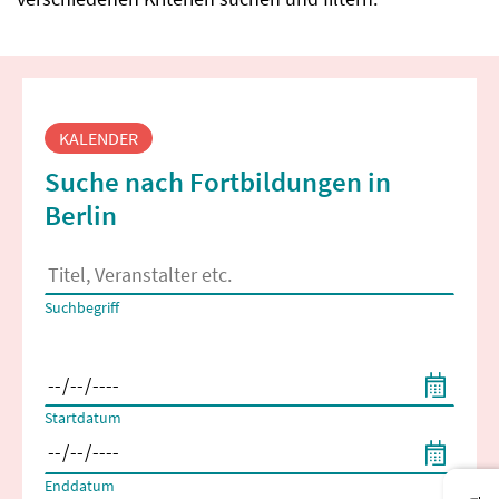
Fortbildungssuche
KALENDER
Suche nach Fortbildungen in
Berlin
Es erscheinen Suchvorschläge, wenn mindestens 2 Zeichen 
Suchbegriff
Filtern nach Start- und Enddatum
Startdatum
Enddatum