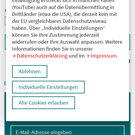
Einwilligung erstreckt sich in manchen Fällen
(YouTube) auch auf die Datenübermittlung in
Aktive Filter
Drittländer (etwa die USA), die derzeit kein mit
ID: ANT-2502286
der EU vergleichbares Datenschutzniveau
Filter
deaktivieren und Suchergebnisse neu laden
haben. Über „Individuelle Einstellungen“
können Sie Ihre Zustimmung jederzeit
widerrufen oder Ihre Auswahl anpassen. Weitere
Sortieren nach
Informationen finden Sie in unserer
Datenschutzerklärung
und im
Impressum
.
Ergebnisse:
0
Ablehnen
Individuelle Einstellungen
Alle Cookies erlauben
Immer informiert bleiben
Melden Sie sich für unseren Newsletter an:
E-Mail-Adresse eingeben