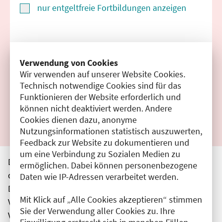
nur entgeltfreie Fortbildungen anzeigen
Suchen
Verwendung von Cookies
Wir verwenden auf unserer Website Cookies.
Filter zurücksetzen
Technisch notwendige Cookies sind für das
Funktionieren der Website erforderlich und
Ergebnisse drucken
können nicht deaktiviert werden. Andere
Cookies dienen dazu, anonyme
Nutzungsinformationen statistisch auszuwerten,
Feedback zur Website zu dokumentieren und
um eine Verbindung zu Sozialen Medien zu
Die hier aufgeführten Veranstaltungen entsprechen
ermöglichen. Dabei können personenbezogene
den unmittelbar vom Veranstalter getätigten Angaben.
Daten wie IP-Adressen verarbeitet werden.
Die Ärztekammer Berlin übernimmt keine
Mit Klick auf „Alle Cookies akzeptieren“ stimmen
Verantwortung für den Inhalt, die Haftung obliegt dem
Sie der Verwendung aller Cookies zu. Ihre
Veranstalter.