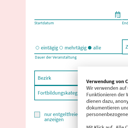
Filtern nach Start- und Enddatum
Startdatum
En
Z
eintägig
mehrtägig
alle
Dauer der Veranstaltung
Eintägige und/oder mehrtägige Veranstaltungen
Bezirk
F
Verwendung von C
Wir verwenden auf 
Fortbildungskategorie
F
Funktionieren der 
dienen dazu, anony
dokumentieren und
personenbezogene D
nur entgeltfreie Fortbildungen
anzeigen
Mit Klick auf „Alle