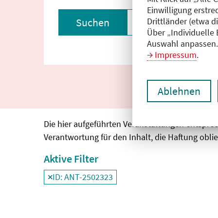
Einwilligung erstre
Drittländer (etwa d
Suchen
Filter zurückset
Über „Individuelle
Auswahl anpassen. 
Impressum
.
Ablehnen
Die hier aufgeführten Veranstaltungen entspre
Verantwortung für den Inhalt, die Haftung oblie
Aktive Filter
ID: ANT-2502323
Filter
deaktivieren und Suchergebnisse neu