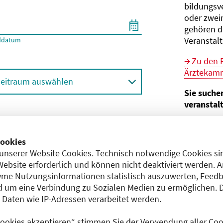
bildungs­v
oder zwei
gehören d
Veranstal
ddatum
Zu den 
Ärztekamm
eitraum auswählen
Sie suche
veranstal
Hier geht 
ortbildungsformat (Online etc.)
der Bund
ookies
unserer Website Cookies. Technisch notwendige Cookies sin
Sie sind V
achgebiet
Website erforderlich und können nicht deaktiviert werden. 
me Nutzungsinformationen statistisch auszuwerten, Feedb
Im
CME-
 um eine Verbindung zu Sozialen Medien zu ermöglichen. 
Anerkennu
aten wie IP-Adressen verarbeitet werden.
einreichen
 Cookies akzeptieren“ stimmen Sie der Verwendung aller Cook