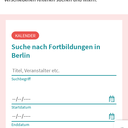
Fortbildungssuche
KALENDER
Suche nach Fortbildungen in
Berlin
Es erscheinen Suchvorschläge, wenn mindestens 2 Zeichen 
Suchbegriff
Filtern nach Start- und Enddatum
Startdatum
Enddatum