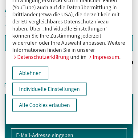
Einwilligung erstreckt sich in manchen Fällen
(YouTube) auch auf die Datenübermittlung in
Aktive Filter
Drittländer (etwa die USA), die derzeit kein mit
ID: ANT-2502362
der EU vergleichbares Datenschutzniveau
Filter
deaktivieren und Suchergebnisse neu laden
haben. Über „Individuelle Einstellungen“
können Sie Ihre Zustimmung jederzeit
widerrufen oder Ihre Auswahl anpassen. Weitere
Sortieren nach
Informationen finden Sie in unserer
Datenschutzerklärung
und im
Impressum
.
Ergebnisse:
0
Ablehnen
Individuelle Einstellungen
Alle Cookies erlauben
Immer informiert bleiben
Melden Sie sich für unseren Newsletter an:
E-Mail-Adresse eingeben