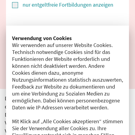
nur entgeltfreie Fortbildungen anzeigen
Suchen
Verwendung von Cookies
Wir verwenden auf unserer Website Cookies.
Filter zurücksetzen
Technisch notwendige Cookies sind für das
Funktionieren der Website erforderlich und
Ergebnisse drucken
können nicht deaktiviert werden. Andere
Cookies dienen dazu, anonyme
Nutzungsinformationen statistisch auszuwerten,
Feedback zur Website zu dokumentieren und
um eine Verbindung zu Sozialen Medien zu
Die hier aufgeführten Veranstaltungen entsprechen
ermöglichen. Dabei können personenbezogene
den unmittelbar vom Veranstalter getätigten Angaben.
Daten wie IP-Adressen verarbeitet werden.
Die Ärztekammer Berlin übernimmt keine
Mit Klick auf „Alle Cookies akzeptieren“ stimmen
Verantwortung für den Inhalt, die Haftung obliegt dem
Sie der Verwendung aller Cookies zu. Ihre
Veranstalter.