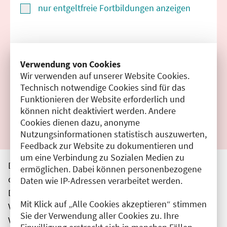
nur entgeltfreie Fortbildungen anzeigen
Suchen
Verwendung von Cookies
Wir verwenden auf unserer Website Cookies.
Filter zurücksetzen
Technisch notwendige Cookies sind für das
Funktionieren der Website erforderlich und
Ergebnisse drucken
können nicht deaktiviert werden. Andere
Cookies dienen dazu, anonyme
Nutzungsinformationen statistisch auszuwerten,
Feedback zur Website zu dokumentieren und
um eine Verbindung zu Sozialen Medien zu
Die hier aufgeführten Veranstaltungen entsprechen
ermöglichen. Dabei können personenbezogene
den unmittelbar vom Veranstalter getätigten Angaben.
Daten wie IP-Adressen verarbeitet werden.
Die Ärztekammer Berlin übernimmt keine
Mit Klick auf „Alle Cookies akzeptieren“ stimmen
Verantwortung für den Inhalt, die Haftung obliegt dem
Sie der Verwendung aller Cookies zu. Ihre
Veranstalter.