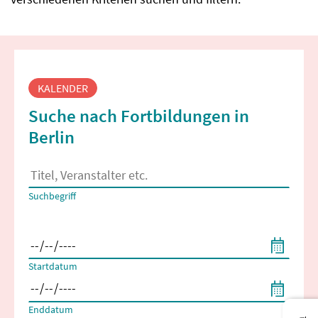
Fortbildungssuche
KALENDER
Suche nach Fortbildungen in
Berlin
Es erscheinen Suchvorschläge, wenn mindestens 2 Zeichen 
Suchbegriff
Filtern nach Start- und Enddatum
Startdatum
Enddatum