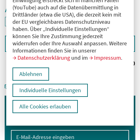
Einwilligung erstreckt sich in manchen Fällen
(YouTube) auch auf die Datenübermittlung in
Aktive Filter
Drittländer (etwa die USA), die derzeit kein mit
ID: ANT-2502374
der EU vergleichbares Datenschutzniveau
Filter
deaktivieren und Suchergebnisse neu laden
haben. Über „Individuelle Einstellungen“
können Sie Ihre Zustimmung jederzeit
widerrufen oder Ihre Auswahl anpassen. Weitere
Sortieren nach
Informationen finden Sie in unserer
Datenschutzerklärung
und im
Impressum
.
Ergebnisse:
0
Ablehnen
Individuelle Einstellungen
Alle Cookies erlauben
Immer informiert bleiben
Melden Sie sich für unseren Newsletter an:
E-Mail-Adresse eingeben