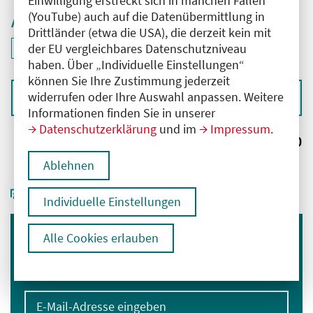
Einwilligung erstreckt sich in manchen Fällen
(YouTube) auch auf die Datenübermittlung in
Aktive Filter
Drittländer (etwa die USA), die derzeit kein mit
ID: ANT-2502401
der EU vergleichbares Datenschutzniveau
Filter
deaktivieren und Suchergebnisse neu laden
haben. Über „Individuelle Einstellungen“
können Sie Ihre Zustimmung jederzeit
widerrufen oder Ihre Auswahl anpassen. Weitere
Sortieren nach
Informationen finden Sie in unserer
Datenschutzerklärung
und im
Impressum
.
Ergebnisse:
0
Ablehnen
Individuelle Einstellungen
Alle Cookies erlauben
Immer informiert bleiben
Melden Sie sich für unseren Newsletter an:
E-Mail-Adresse eingeben