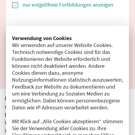
nur entgeltfreie Fortbildungen anzeigen
Suchen
Verwendung von Cookies
Wir verwenden auf unserer Website Cookies.
Filter zurücksetzen
Technisch notwendige Cookies sind für das
Funktionieren der Website erforderlich und
Ergebnisse drucken
können nicht deaktiviert werden. Andere
Cookies dienen dazu, anonyme
Nutzungsinformationen statistisch auszuwerten,
Feedback zur Website zu dokumentieren und
um eine Verbindung zu Sozialen Medien zu
Die hier aufgeführten Veranstaltungen entsprechen
ermöglichen. Dabei können personenbezogene
den unmittelbar vom Veranstalter getätigten Angaben.
Daten wie IP-Adressen verarbeitet werden.
Die Ärztekammer Berlin übernimmt keine
Mit Klick auf „Alle Cookies akzeptieren“ stimmen
Verantwortung für den Inhalt, die Haftung obliegt dem
Sie der Verwendung aller Cookies zu. Ihre
Veranstalter.