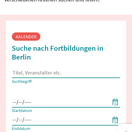
Fortbildungssuche
KALENDER
Suche nach Fortbildungen in
Berlin
Es erscheinen Suchvorschläge, wenn mindestens 2 Zeichen 
Suchbegriff
Filtern nach Start- und Enddatum
Startdatum
Enddatum