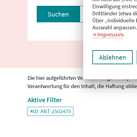
Einwilligung erstre
Drittländer (etwa d
Suchen
Filter zurückset
Über „Individuelle
Auswahl anpassen. 
Impressum
.
Ablehnen
Die hier aufgeführten Veranstaltungen entspre
Verantwortung für den Inhalt, die Haftung oblie
Aktive Filter
ID: ANT-2502475
Filter
deaktivieren und Suchergebnisse neu