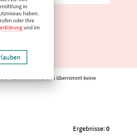
rmittlung in
hutzniveau haben.
rufen oder Ihre
erklärung
und im
erlauben
. Die Ärztekammer Berlin übernimmt keine
Ergebnisse:
0