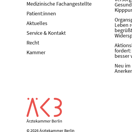
Medizinische Fachangestellte
Gesundh
Kipppun
Patient:innen
Organs
Aktuelles
Leben r
begrüßt 
Service & Kontakt
Widers
Recht
Aktions
fordert
Kammer
besser 
Neu im 
Anerken
© 2026 Ärztekammer Berlin