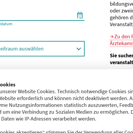
bildungs­v
oder zwei
gehören d
Veranstal
ddatum
Zu den 
Ärztekamm
eitraum auswählen
Sie suche
veranstal
Hier geht 
ortbildungsformat (Online etc.)
der Bund
ookies
unserer Website Cookies. Technisch notwendige Cookies sin
Sie sind V
achgebiet
Website erforderlich und können nicht deaktiviert werden. 
me Nutzungsinformationen statistisch auszuwerten, Feedb
Im
CME-
 um eine Verbindung zu Sozialen Medien zu ermöglichen. 
Anerkennu
aten wie IP-Adressen verarbeitet werden.
einreichen
 Cookies akzeptieren“ stimmen Sie der Verwendung aller Cook