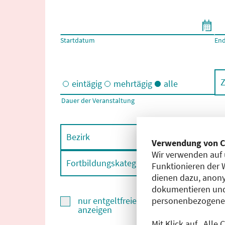
Filtern nach Start- und Enddatum
Startdatum
En
Z
eintägig
mehrtägig
alle
Dauer der Veranstaltung
Eintägige und/oder mehrtägige Veranstaltungen
Bezirk
F
Verwendung von C
Wir verwenden auf 
Fortbildungskategorie
F
Funktionieren der 
dienen dazu, anony
dokumentieren und
personenbezogene D
nur entgeltfreie Fortbildungen
anzeigen
Mit Klick auf „Alle