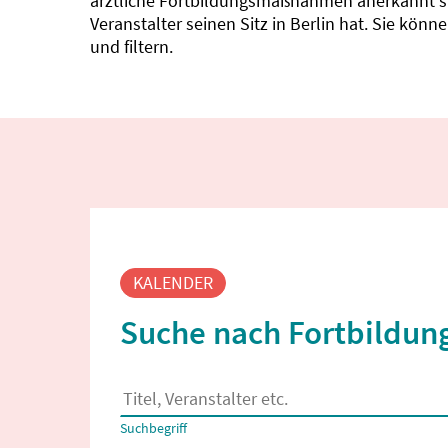
ärztliche Fortbildungsmaßnahmen anerkannt sin
Veranstalter seinen Sitz in Berlin hat. Sie kö
und filtern.
Fortbildungssuche
KALENDER
Suche nach Fortbildung
Es erscheinen Suchvorschläge, wenn mindestens
Suchbegriff