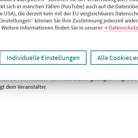
ckt sich in manchen Fällen (YouTube) auch auf die Datenübe
ie USA), die derzeit kein mit der EU vergleichbares Datensc
zen
Ergebnisse drucken
 Einstellungen“ können Sie Ihre Zustimmung jederzeit wider
Weitere Informationen finden Sie in unserer
Datenschutz
Individuelle Einstellungen
Alle Cookies 
chen den unmittelbar vom Veranstalter getätigten Angaben
gt dem Veranstalter.
 laden