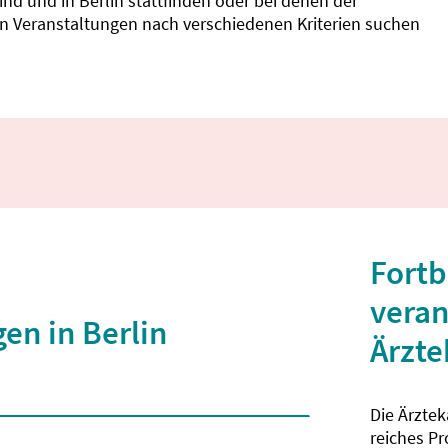
d und in Berlin stattfinden oder bei denen der
nnen Veranstaltungen nach verschiedenen Kriterien suchen
Fortb
veran
en in Berlin
Ärzt
Die Ärzte
 2 Zeichen eingegeben wurden.
reiches P