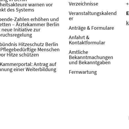
Verzeichnisse
+
eitsakteure warnen vor
kt des Systems
Veranstaltungskalend
E
er
pende-Zahlen erhöhen und
k
etten – Ärztekammer Berlin
Anträge & Formulare
neue Initiative zur
pruchsregelung
Anfahrt &
Kontaktformular
bündnis Hitzeschutz Berlin
: Pflegebedürftige Menschen
Amtliche
vor Hitze schützen
Bekanntmachungen
und Bekanntgaben
Kammerportal: Antrag auf
nung einer Weiterbildung
Fernwartung