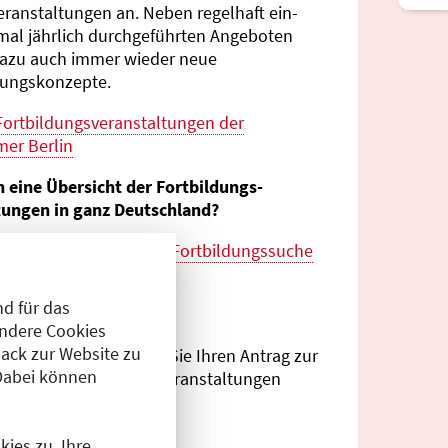
eranstaltungen an. Neben regelhaft ein-
mal jährlich durch­geführten Angeboten
azu auch immer wieder neue
tungs­konzepte.
Fortbildungs­veranstaltungen der
er Berlin
n eine Übersicht der Fortbildungs­
tungen in ganz Deutschland?
es zur
bundes­weiten Fortbildungs­suche
esärztekammer
d für das
eranstalter?
Andere Cookies
ack zur Website zu
Antragsportal
können Sie Ihren Antrag zur
Dabei können
ng von Fortbildungs­veranstaltungen
.
ies zu. Ihre