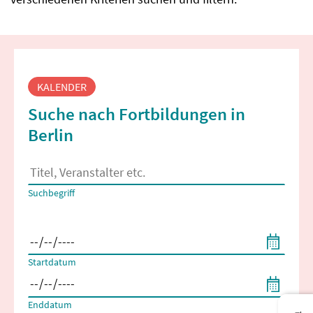
Fortbildungssuche
KALENDER
Suche nach Fortbildungen in
Berlin
Es erscheinen Suchvorschläge, wenn mindestens 2 Zeichen 
Suchbegriff
Filtern nach Start- und Enddatum
Startdatum
Enddatum