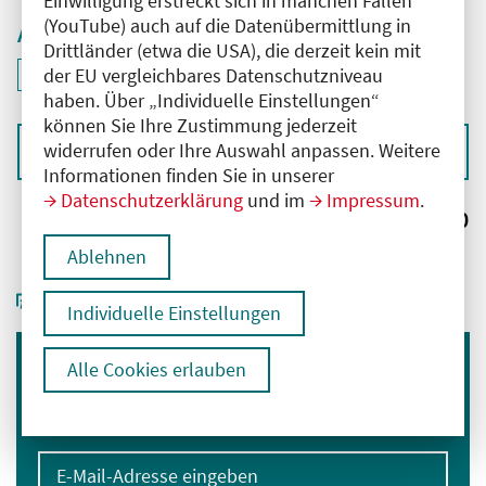
Einwilligung erstreckt sich in manchen Fällen
(YouTube) auch auf die Datenübermittlung in
Aktive Filter
Drittländer (etwa die USA), die derzeit kein mit
ID: ANT-2502495
der EU vergleichbares Datenschutzniveau
Filter
deaktivieren und Suchergebnisse neu laden
haben. Über „Individuelle Einstellungen“
können Sie Ihre Zustimmung jederzeit
widerrufen oder Ihre Auswahl anpassen. Weitere
Sortieren nach
Informationen finden Sie in unserer
Datenschutzerklärung
und im
Impressum
.
Ergebnisse:
0
Ablehnen
Individuelle Einstellungen
Alle Cookies erlauben
Immer informiert bleiben
Melden Sie sich für unseren Newsletter an:
E-Mail-Adresse eingeben