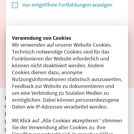
nur entgeltfreie Fortbildungen anzeigen
Suchen
Verwendung von Cookies
Wir verwenden auf unserer Website Cookies.
Filter zurücksetzen
Technisch notwendige Cookies sind für das
Funktionieren der Website erforderlich und
Ergebnisse drucken
können nicht deaktiviert werden. Andere
Cookies dienen dazu, anonyme
Nutzungsinformationen statistisch auszuwerten,
Feedback zur Website zu dokumentieren und
um eine Verbindung zu Sozialen Medien zu
Die hier aufgeführten Veranstaltungen entsprechen
ermöglichen. Dabei können personenbezogene
den unmittelbar vom Veranstalter getätigten Angaben.
Daten wie IP-Adressen verarbeitet werden.
Die Ärztekammer Berlin übernimmt keine
Mit Klick auf „Alle Cookies akzeptieren“ stimmen
Verantwortung für den Inhalt, die Haftung obliegt dem
Sie der Verwendung aller Cookies zu. Ihre
Veranstalter.