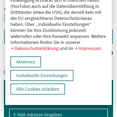
Einwilligung erstreckt sich in manchen Fällen
(YouTube) auch auf die Datenübermittlung in
Aktive Filter
Drittländer (etwa die USA), die derzeit kein mit
ID: ANT-2502529
der EU vergleichbares Datenschutzniveau
Filter
deaktivieren und Suchergebnisse neu laden
haben. Über „Individuelle Einstellungen“
können Sie Ihre Zustimmung jederzeit
widerrufen oder Ihre Auswahl anpassen. Weitere
Sortieren nach
Informationen finden Sie in unserer
Datenschutzerklärung
und im
Impressum
.
Ergebnisse:
0
Ablehnen
Individuelle Einstellungen
Alle Cookies erlauben
Immer informiert bleiben
Melden Sie sich für unseren Newsletter an:
E-Mail-Adresse eingeben