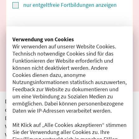
nur entgeltfreie Fortbildungen anzeigen
Suchen
Verwendung von Cookies
Wir verwenden auf unserer Website Cookies.
Filter zurücksetzen
Technisch notwendige Cookies sind für das
Funktionieren der Website erforderlich und
Ergebnisse drucken
können nicht deaktiviert werden. Andere
Cookies dienen dazu, anonyme
Nutzungsinformationen statistisch auszuwerten,
Feedback zur Website zu dokumentieren und
um eine Verbindung zu Sozialen Medien zu
Die hier aufgeführten Veranstaltungen entsprechen
ermöglichen. Dabei können personenbezogene
den unmittelbar vom Veranstalter getätigten Angaben.
Daten wie IP-Adressen verarbeitet werden.
Die Ärztekammer Berlin übernimmt keine
Mit Klick auf „Alle Cookies akzeptieren“ stimmen
Verantwortung für den Inhalt, die Haftung obliegt dem
Sie der Verwendung aller Cookies zu. Ihre
Veranstalter.