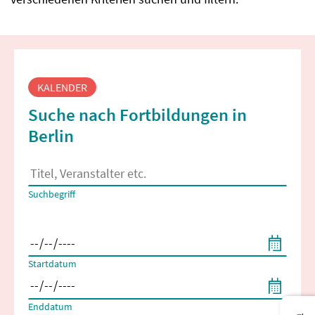
Fortbildungssuche
KALENDER
Suche nach Fortbildungen in
Berlin
Es erscheinen Suchvorschläge, wenn mindestens 2 Zeichen 
Suchbegriff
Filtern nach Start- und Enddatum
Startdatum
Enddatum