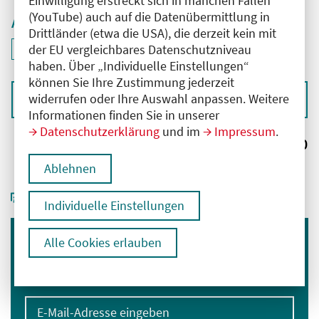
Einwilligung erstreckt sich in manchen Fällen
(YouTube) auch auf die Datenübermittlung in
Aktive Filter
Drittländer (etwa die USA), die derzeit kein mit
ID: ANT-2502632
der EU vergleichbares Datenschutzniveau
Filter
deaktivieren und Suchergebnisse neu laden
haben. Über „Individuelle Einstellungen“
können Sie Ihre Zustimmung jederzeit
widerrufen oder Ihre Auswahl anpassen. Weitere
Sortieren nach
Informationen finden Sie in unserer
Datenschutzerklärung
und im
Impressum
.
Ergebnisse:
0
Ablehnen
Individuelle Einstellungen
Alle Cookies erlauben
Immer informiert bleiben
Melden Sie sich für unseren Newsletter an:
E-Mail-Adresse eingeben