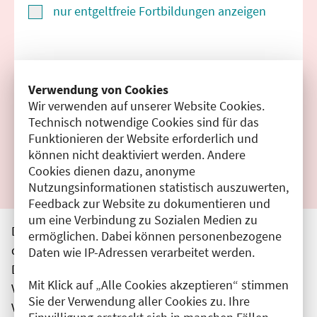
nur entgeltfreie Fortbildungen anzeigen
Suchen
Verwendung von Cookies
Wir verwenden auf unserer Website Cookies.
Filter zurücksetzen
Technisch notwendige Cookies sind für das
Funktionieren der Website erforderlich und
Ergebnisse drucken
können nicht deaktiviert werden. Andere
Cookies dienen dazu, anonyme
Nutzungsinformationen statistisch auszuwerten,
Feedback zur Website zu dokumentieren und
um eine Verbindung zu Sozialen Medien zu
Die hier aufgeführten Veranstaltungen entsprechen
ermöglichen. Dabei können personenbezogene
den unmittelbar vom Veranstalter getätigten Angaben.
Daten wie IP-Adressen verarbeitet werden.
Die Ärztekammer Berlin übernimmt keine
Mit Klick auf „Alle Cookies akzeptieren“ stimmen
Verantwortung für den Inhalt, die Haftung obliegt dem
Sie der Verwendung aller Cookies zu. Ihre
Veranstalter.