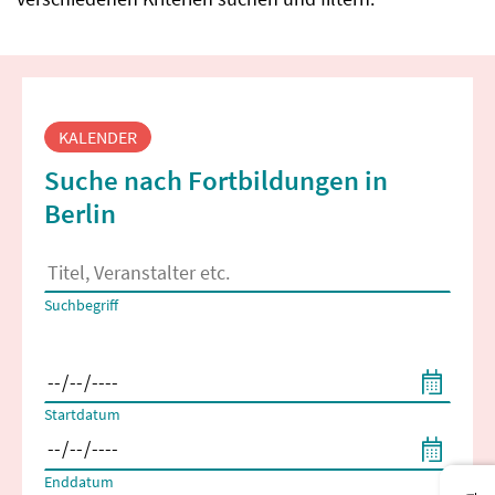
Fortbildungssuche
KALENDER
Suche nach Fortbildungen in
Berlin
Es erscheinen Suchvorschläge, wenn mindestens 2 Zeichen 
Suchbegriff
Filtern nach Start- und Enddatum
Startdatum
Enddatum