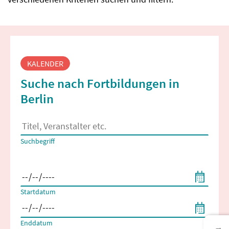
Fortbildungssuche
KALENDER
Suche nach Fortbildungen in
Berlin
Es erscheinen Suchvorschläge, wenn mindestens 2 Zeichen 
Suchbegriff
Filtern nach Start- und Enddatum
Startdatum
Enddatum