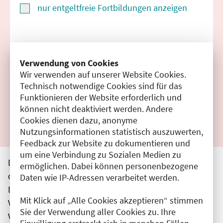
nur entgeltfreie Fortbildungen anzeigen
Suchen
Verwendung von Cookies
Wir verwenden auf unserer Website Cookies.
Filter zurücksetzen
Technisch notwendige Cookies sind für das
Funktionieren der Website erforderlich und
Ergebnisse drucken
können nicht deaktiviert werden. Andere
Cookies dienen dazu, anonyme
Nutzungsinformationen statistisch auszuwerten,
Feedback zur Website zu dokumentieren und
um eine Verbindung zu Sozialen Medien zu
Die hier aufgeführten Veranstaltungen entsprechen
ermöglichen. Dabei können personenbezogene
den unmittelbar vom Veranstalter getätigten Angaben.
Daten wie IP-Adressen verarbeitet werden.
Die Ärztekammer Berlin übernimmt keine
Mit Klick auf „Alle Cookies akzeptieren“ stimmen
Verantwortung für den Inhalt, die Haftung obliegt dem
Sie der Verwendung aller Cookies zu. Ihre
Veranstalter.