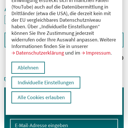
Einwilligung erstreckt sich in manchen Fällen
(YouTube) auch auf die Datenübermittlung in
Aktive Filter
Drittländer (etwa die USA), die derzeit kein mit
ID: ANT-2502668
der EU vergleichbares Datenschutzniveau
Filter
deaktivieren und Suchergebnisse neu laden
haben. Über „Individuelle Einstellungen“
können Sie Ihre Zustimmung jederzeit
widerrufen oder Ihre Auswahl anpassen. Weitere
Sortieren nach
Informationen finden Sie in unserer
Datenschutzerklärung
und im
Impressum
.
Ergebnisse:
0
Ablehnen
Individuelle Einstellungen
Alle Cookies erlauben
Immer informiert bleiben
Melden Sie sich für unseren Newsletter an:
E-Mail-Adresse eingeben