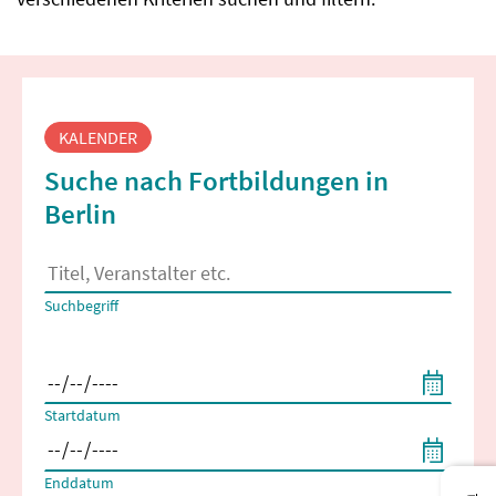
Fortbildungssuche
KALENDER
Suche nach Fortbildungen in
Berlin
Es erscheinen Suchvorschläge, wenn mindestens 2 Zeichen 
Suchbegriff
Filtern nach Start- und Enddatum
Startdatum
Enddatum