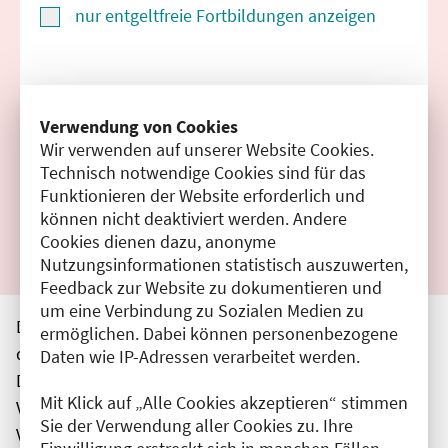
nur entgeltfreie Fortbildungen anzeigen
Suchen
Verwendung von Cookies
Wir verwenden auf unserer Website Cookies.
Filter zurücksetzen
Technisch notwendige Cookies sind für das
Funktionieren der Website erforderlich und
Ergebnisse drucken
können nicht deaktiviert werden. Andere
Cookies dienen dazu, anonyme
Nutzungsinformationen statistisch auszuwerten,
Feedback zur Website zu dokumentieren und
um eine Verbindung zu Sozialen Medien zu
Die hier aufgeführten Veranstaltungen entsprechen
ermöglichen. Dabei können personenbezogene
den unmittelbar vom Veranstalter getätigten Angaben.
Daten wie IP-Adressen verarbeitet werden.
Die Ärztekammer Berlin übernimmt keine
Mit Klick auf „Alle Cookies akzeptieren“ stimmen
Verantwortung für den Inhalt, die Haftung obliegt dem
Sie der Verwendung aller Cookies zu. Ihre
Veranstalter.