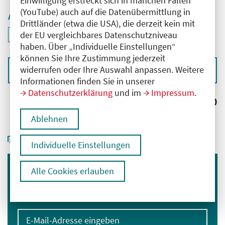
Einwilligung erstreckt sich in manchen Fällen
(YouTube) auch auf die Datenübermittlung in
Aktive Filter
Drittländer (etwa die USA), die derzeit kein mit
ID: ANT-2502668
der EU vergleichbares Datenschutzniveau
Filter
deaktivieren und Suchergebnisse neu laden
haben. Über „Individuelle Einstellungen“
können Sie Ihre Zustimmung jederzeit
widerrufen oder Ihre Auswahl anpassen. Weitere
Sortieren nach
Informationen finden Sie in unserer
Datenschutzerklärung
und im
Impressum
.
Ergebnisse:
0
Ablehnen
Individuelle Einstellungen
Alle Cookies erlauben
Immer informiert bleiben
Melden Sie sich für unseren Newsletter an:
E-Mail-Adresse eingeben