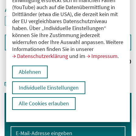
Einwilligung erstreckt sich in manchen Fällen
(YouTube) auch auf die Datenübermittlung in
Aktive Filter
Drittländer (etwa die USA), die derzeit kein mit
ID: ANT-2502671
der EU vergleichbares Datenschutzniveau
Filter
deaktivieren und Suchergebnisse neu laden
haben. Über „Individuelle Einstellungen“
können Sie Ihre Zustimmung jederzeit
widerrufen oder Ihre Auswahl anpassen. Weitere
Sortieren nach
Informationen finden Sie in unserer
Datenschutzerklärung
und im
Impressum
.
Ergebnisse:
0
Ablehnen
Individuelle Einstellungen
Alle Cookies erlauben
Immer informiert bleiben
Melden Sie sich für unseren Newsletter an:
E-Mail-Adresse eingeben