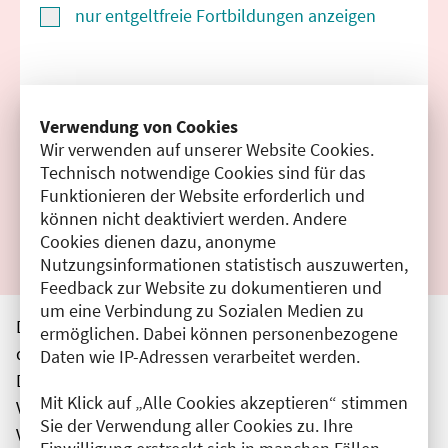
nur entgeltfreie Fortbildungen anzeigen
Suchen
Verwendung von Cookies
Wir verwenden auf unserer Website Cookies.
Filter zurücksetzen
Technisch notwendige Cookies sind für das
Funktionieren der Website erforderlich und
Ergebnisse drucken
können nicht deaktiviert werden. Andere
Cookies dienen dazu, anonyme
Nutzungsinformationen statistisch auszuwerten,
Feedback zur Website zu dokumentieren und
um eine Verbindung zu Sozialen Medien zu
Die hier aufgeführten Veranstaltungen entsprechen
ermöglichen. Dabei können personenbezogene
den unmittelbar vom Veranstalter getätigten Angaben.
Daten wie IP-Adressen verarbeitet werden.
Die Ärztekammer Berlin übernimmt keine
Mit Klick auf „Alle Cookies akzeptieren“ stimmen
Verantwortung für den Inhalt, die Haftung obliegt dem
Sie der Verwendung aller Cookies zu. Ihre
Veranstalter.