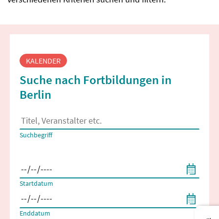
Fortbildungssuche
KALENDER
Suche nach Fortbildungen in
Berlin
Es erscheinen Suchvorschläge, wenn mindestens 2 Zeichen 
Suchbegriff
Filtern nach Start- und Enddatum
Startdatum
Enddatum