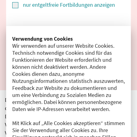
nur entgeltfreie Fortbildungen anzeigen
Suchen
Verwendung von Cookies
Wir verwenden auf unserer Website Cookies.
Filter zurücksetzen
Technisch notwendige Cookies sind für das
Funktionieren der Website erforderlich und
Ergebnisse drucken
können nicht deaktiviert werden. Andere
Cookies dienen dazu, anonyme
Nutzungsinformationen statistisch auszuwerten,
Feedback zur Website zu dokumentieren und
um eine Verbindung zu Sozialen Medien zu
Die hier aufgeführten Veranstaltungen entsprechen
ermöglichen. Dabei können personenbezogene
den unmittelbar vom Veranstalter getätigten Angaben.
Daten wie IP-Adressen verarbeitet werden.
Die Ärztekammer Berlin übernimmt keine
Mit Klick auf „Alle Cookies akzeptieren“ stimmen
Verantwortung für den Inhalt, die Haftung obliegt dem
Sie der Verwendung aller Cookies zu. Ihre
Veranstalter.