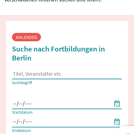
Fortbildungssuche
KALENDER
Suche nach Fortbildungen in
Berlin
Es erscheinen Suchvorschläge, wenn mindestens 2 Zeichen 
Suchbegriff
Filtern nach Start- und Enddatum
Startdatum
Enddatum