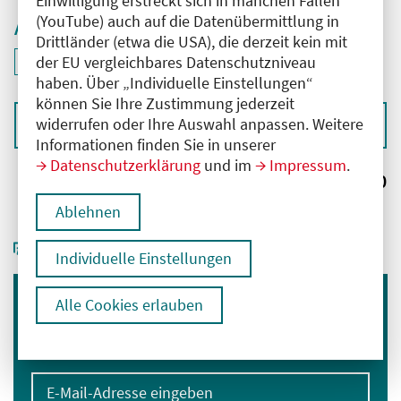
Einwilligung erstreckt sich in manchen Fällen
(YouTube) auch auf die Datenübermittlung in
Aktive Filter
Drittländer (etwa die USA), die derzeit kein mit
ID: ANT-2502690
der EU vergleichbares Datenschutzniveau
Filter
deaktivieren und Suchergebnisse neu laden
haben. Über „Individuelle Einstellungen“
können Sie Ihre Zustimmung jederzeit
widerrufen oder Ihre Auswahl anpassen. Weitere
Sortieren nach
Informationen finden Sie in unserer
Datenschutzerklärung
und im
Impressum
.
Ergebnisse:
0
Ablehnen
Individuelle Einstellungen
Alle Cookies erlauben
Immer informiert bleiben
Melden Sie sich für unseren Newsletter an:
E-Mail-Adresse eingeben