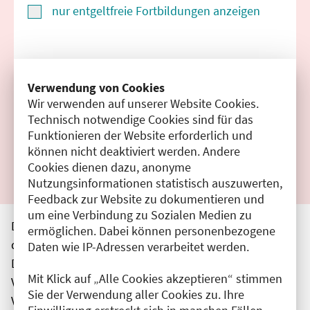
nur entgeltfreie Fortbildungen anzeigen
Suchen
Verwendung von Cookies
Wir verwenden auf unserer Website Cookies.
Filter zurücksetzen
Technisch notwendige Cookies sind für das
Funktionieren der Website erforderlich und
Ergebnisse drucken
können nicht deaktiviert werden. Andere
Cookies dienen dazu, anonyme
Nutzungsinformationen statistisch auszuwerten,
Feedback zur Website zu dokumentieren und
um eine Verbindung zu Sozialen Medien zu
Die hier aufgeführten Veranstaltungen entsprechen
ermöglichen. Dabei können personenbezogene
den unmittelbar vom Veranstalter getätigten Angaben.
Daten wie IP-Adressen verarbeitet werden.
Die Ärztekammer Berlin übernimmt keine
Mit Klick auf „Alle Cookies akzeptieren“ stimmen
Verantwortung für den Inhalt, die Haftung obliegt dem
Sie der Verwendung aller Cookies zu. Ihre
Veranstalter.