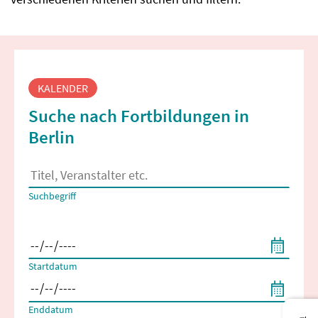
Fortbildungssuche
KALENDER
Suche nach Fortbildungen in
Berlin
Es erscheinen Suchvorschläge, wenn mindestens 2 Zeichen 
Suchbegriff
Filtern nach Start- und Enddatum
Startdatum
Enddatum