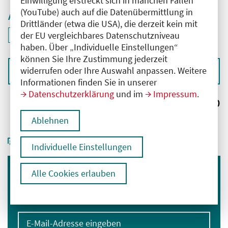
Einwilligung erstreckt sich in manchen Fällen
(YouTube) auch auf die Datenübermittlung in
Aktive Filter
Drittländer (etwa die USA), die derzeit kein mit
ID: ANT-2502690
der EU vergleichbares Datenschutzniveau
Filter
deaktivieren und Suchergebnisse neu laden
haben. Über „Individuelle Einstellungen“
können Sie Ihre Zustimmung jederzeit
widerrufen oder Ihre Auswahl anpassen. Weitere
Sortieren nach
Informationen finden Sie in unserer
Datenschutzerklärung
und im
Impressum
.
Ergebnisse:
0
Ablehnen
Individuelle Einstellungen
Alle Cookies erlauben
Immer informiert bleiben
Melden Sie sich für unseren Newsletter an:
E-Mail-Adresse eingeben