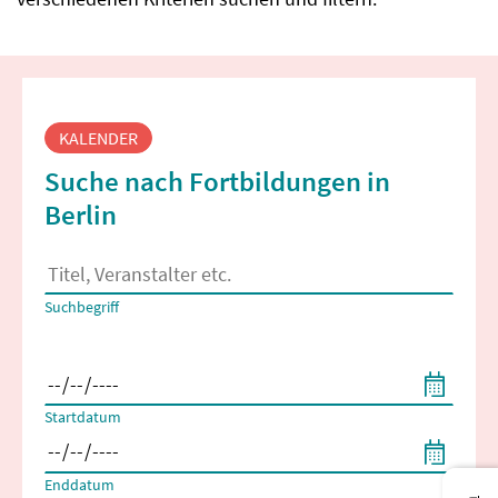
Fortbildungssuche
KALENDER
Suche nach Fortbildungen in
Berlin
Es erscheinen Suchvorschläge, wenn mindestens 2 Zeichen 
Suchbegriff
Filtern nach Start- und Enddatum
Startdatum
Enddatum