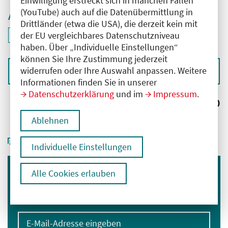
Einwilligung erstreckt sich in manchen Fällen
(YouTube) auch auf die Datenübermittlung in
Aktive Filter
Drittländer (etwa die USA), die derzeit kein mit
ID: ANT-2502698
der EU vergleichbares Datenschutzniveau
Filter
deaktivieren und Suchergebnisse neu laden
haben. Über „Individuelle Einstellungen“
können Sie Ihre Zustimmung jederzeit
widerrufen oder Ihre Auswahl anpassen. Weitere
Sortieren nach
Informationen finden Sie in unserer
Datenschutzerklärung
und im
Impressum
.
Ergebnisse:
0
Ablehnen
Individuelle Einstellungen
Alle Cookies erlauben
Immer informiert bleiben
Melden Sie sich für unseren Newsletter an:
E-Mail-Adresse eingeben