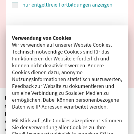
nur entgeltfreie Fortbildungen anzeigen
Suchen
Verwendung von Cookies
Wir verwenden auf unserer Website Cookies.
Filter zurücksetzen
Technisch notwendige Cookies sind für das
Funktionieren der Website erforderlich und
Ergebnisse drucken
können nicht deaktiviert werden. Andere
Cookies dienen dazu, anonyme
Nutzungsinformationen statistisch auszuwerten,
Feedback zur Website zu dokumentieren und
um eine Verbindung zu Sozialen Medien zu
Die hier aufgeführten Veranstaltungen entsprechen
ermöglichen. Dabei können personenbezogene
den unmittelbar vom Veranstalter getätigten Angaben.
Daten wie IP-Adressen verarbeitet werden.
Die Ärztekammer Berlin übernimmt keine
Mit Klick auf „Alle Cookies akzeptieren“ stimmen
Verantwortung für den Inhalt, die Haftung obliegt dem
Sie der Verwendung aller Cookies zu. Ihre
Veranstalter.