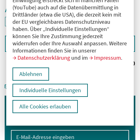
Einwilligung erstreckt sich in manchen Fällen
(YouTube) auch auf die Datenübermittlung in
Aktive Filter
Drittländer (etwa die USA), die derzeit kein mit
ID: ANT-2502765
der EU vergleichbares Datenschutzniveau
Filter
deaktivieren und Suchergebnisse neu laden
haben. Über „Individuelle Einstellungen“
können Sie Ihre Zustimmung jederzeit
widerrufen oder Ihre Auswahl anpassen. Weitere
Sortieren nach
Informationen finden Sie in unserer
Datenschutzerklärung
und im
Impressum
.
Ergebnisse:
0
Ablehnen
Individuelle Einstellungen
Alle Cookies erlauben
Immer informiert bleiben
Melden Sie sich für unseren Newsletter an:
E-Mail-Adresse eingeben