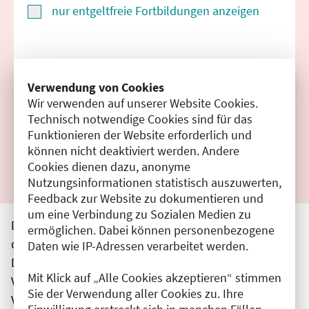
nur entgeltfreie Fortbildungen anzeigen
Suchen
Verwendung von Cookies
Wir verwenden auf unserer Website Cookies.
Filter zurücksetzen
Technisch notwendige Cookies sind für das
Funktionieren der Website erforderlich und
Ergebnisse drucken
können nicht deaktiviert werden. Andere
Cookies dienen dazu, anonyme
Nutzungsinformationen statistisch auszuwerten,
Feedback zur Website zu dokumentieren und
um eine Verbindung zu Sozialen Medien zu
Die hier aufgeführten Veranstaltungen entsprechen
ermöglichen. Dabei können personenbezogene
den unmittelbar vom Veranstalter getätigten Angaben.
Daten wie IP-Adressen verarbeitet werden.
Die Ärztekammer Berlin übernimmt keine
Mit Klick auf „Alle Cookies akzeptieren“ stimmen
Verantwortung für den Inhalt, die Haftung obliegt dem
Sie der Verwendung aller Cookies zu. Ihre
Veranstalter.