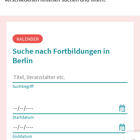
Fortbildungssuche
KALENDER
Suche nach Fortbildungen in
Berlin
Es erscheinen Suchvorschläge, wenn mindestens 2 Zeichen 
Suchbegriff
Filtern nach Start- und Enddatum
Startdatum
Enddatum