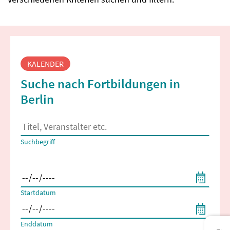
Fortbildungssuche
KALENDER
Suche nach Fortbildungen in
Berlin
Es erscheinen Suchvorschläge, wenn mindestens 2 Zeichen 
Suchbegriff
Filtern nach Start- und Enddatum
Startdatum
Enddatum