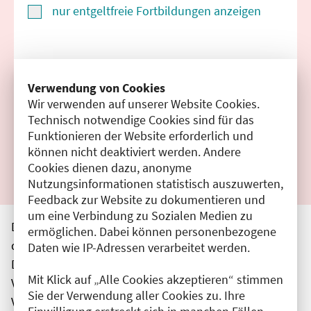
nur entgeltfreie Fortbildungen anzeigen
Suchen
Verwendung von Cookies
Wir verwenden auf unserer Website Cookies.
Filter zurücksetzen
Technisch notwendige Cookies sind für das
Funktionieren der Website erforderlich und
Ergebnisse drucken
können nicht deaktiviert werden. Andere
Cookies dienen dazu, anonyme
Nutzungsinformationen statistisch auszuwerten,
Feedback zur Website zu dokumentieren und
um eine Verbindung zu Sozialen Medien zu
Die hier aufgeführten Veranstaltungen entsprechen
ermöglichen. Dabei können personenbezogene
den unmittelbar vom Veranstalter getätigten Angaben.
Daten wie IP-Adressen verarbeitet werden.
Die Ärztekammer Berlin übernimmt keine
Mit Klick auf „Alle Cookies akzeptieren“ stimmen
Verantwortung für den Inhalt, die Haftung obliegt dem
Sie der Verwendung aller Cookies zu. Ihre
Veranstalter.