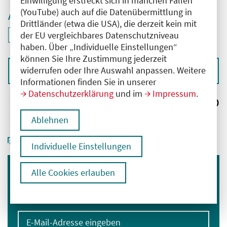
Einwilligung erstreckt sich in manchen Fällen
(YouTube) auch auf die Datenübermittlung in
Aktive Filter
Drittländer (etwa die USA), die derzeit kein mit
ID: ANT-2502922
der EU vergleichbares Datenschutzniveau
Filter
deaktivieren und Suchergebnisse neu laden
haben. Über „Individuelle Einstellungen“
können Sie Ihre Zustimmung jederzeit
widerrufen oder Ihre Auswahl anpassen. Weitere
Sortieren nach
Informationen finden Sie in unserer
Datenschutzerklärung
und im
Impressum
.
Ergebnisse:
0
Ablehnen
Individuelle Einstellungen
Alle Cookies erlauben
Immer informiert bleiben
Melden Sie sich für unseren Newsletter an:
E-Mail-Adresse eingeben