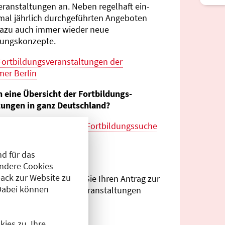
eranstaltungen an. Neben regelhaft ein-
mal jährlich durch­geführten Angeboten
azu auch immer wieder neue
tungs­konzepte.
Fortbildungs­veranstaltungen der
er Berlin
n eine Übersicht der Fortbildungs­
tungen in ganz Deutschland?
es zur
bundes­weiten Fortbildungs­suche
esärztekammer
d für das
eranstalter?
Andere Cookies
ack zur Website zu
Antragsportal
können Sie Ihren Antrag zur
Dabei können
ng von Fortbildungs­veranstaltungen
.
ies zu. Ihre