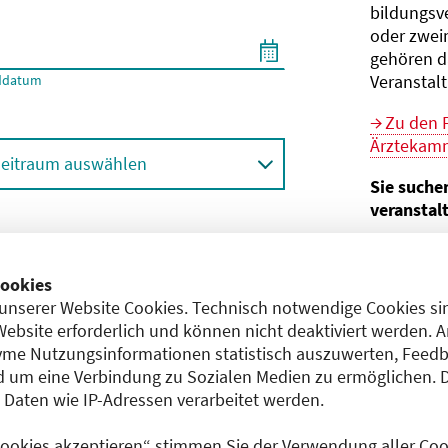
bildungs­v
oder zwei
gehören d
Veranstal
ddatum
Zu den 
Ärztekamm
eitraum auswählen
Sie suche
veranstal
Hier geht 
ortbildungsformat (Online etc.)
der Bund
ookies
unserer Website Cookies. Technisch notwendige Cookies sin
Sie sind V
achgebiet
Website erforderlich und können nicht deaktiviert werden. 
me Nutzungsinformationen statistisch auszuwerten, Feedb
Im
CME-
 um eine Verbindung zu Sozialen Medien zu ermöglichen. 
Anerkennu
aten wie IP-Adressen verarbeitet werden.
einreichen
 Cookies akzeptieren“ stimmen Sie der Verwendung aller Cook