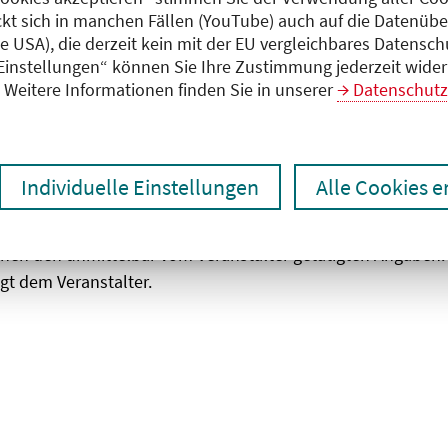
ckt sich in manchen Fällen (YouTube) auch auf die Datenübe
ie USA), die derzeit kein mit der EU vergleichbares Datensc
zen
Ergebnisse drucken
 Einstellungen“ können Sie Ihre Zustimmung jederzeit wider
Weitere Informationen finden Sie in unserer
Datenschutz
Individuelle Einstellungen
Alle Cookies 
chen den unmittelbar vom Veranstalter getätigten Angaben
gt dem Veranstalter.
 laden