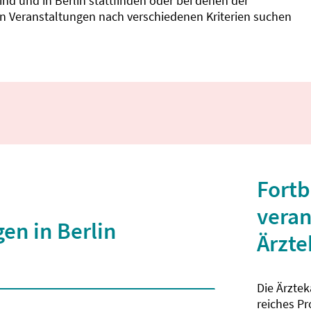
d und in Berlin stattfinden oder bei denen der
nnen Veranstaltungen nach verschiedenen Kriterien suchen
Fortb
veran
en in Berlin
Ärzt
Die Ärzte
 2 Zeichen eingegeben wurden.
reiches P