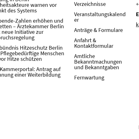
Verzeichnisse
+
eitsakteure warnen vor
kt des Systems
Veranstaltungskalend
E
er
pende-Zahlen erhöhen und
k
etten – Ärztekammer Berlin
Anträge & Formulare
neue Initiative zur
pruchsregelung
Anfahrt &
Kontaktformular
bündnis Hitzeschutz Berlin
: Pflegebedürftige Menschen
Amtliche
vor Hitze schützen
Bekanntmachungen
und Bekanntgaben
Kammerportal: Antrag auf
nung einer Weiterbildung
Fernwartung