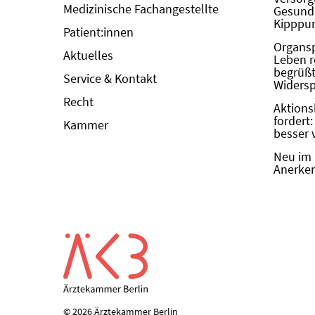
Medizinische Fachangestellte
Gesundh
Kipppun
Patient:innen
Organs
Aktuelles
Leben r
begrüßt 
Service & Kontakt
Widers
Recht
Aktions
fordert
Kammer
besser 
Neu im 
Anerken
© 2026 Ärztekammer Berlin