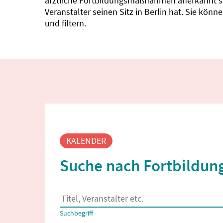
ärztliche Fortbildungsmaßnahmen anerkannt sin
Veranstalter seinen Sitz in Berlin hat. Sie kö
und filtern.
Fortbildungssuche
KALENDER
Suche nach Fortbildung
Es erscheinen Suchvorschläge, wenn mindestens
Suchbegriff