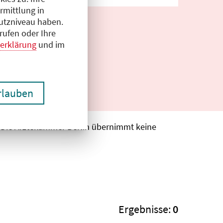
rmittlung in
hutzniveau haben.
rufen oder Ihre
erklärung
und im
erlauben
. Die Ärztekammer Berlin übernimmt keine
Ergebnisse:
0