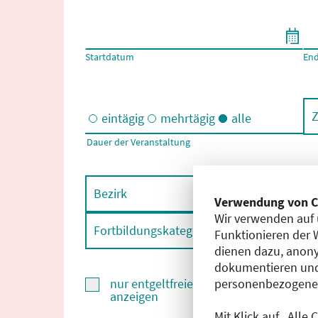
Filtern nach Start- und Enddatum
Startdatum
En
Z
eintägig
mehrtägig
alle
Dauer der Veranstaltung
Eintägige und/oder mehrtägige Veranstaltungen
Bezirk
F
Verwendung von C
Wir verwenden auf 
Fortbildungskategorie
F
Funktionieren der 
dienen dazu, anony
dokumentieren und
personenbezogene D
nur entgeltfreie Fortbildungen
anzeigen
Mit Klick auf „Alle