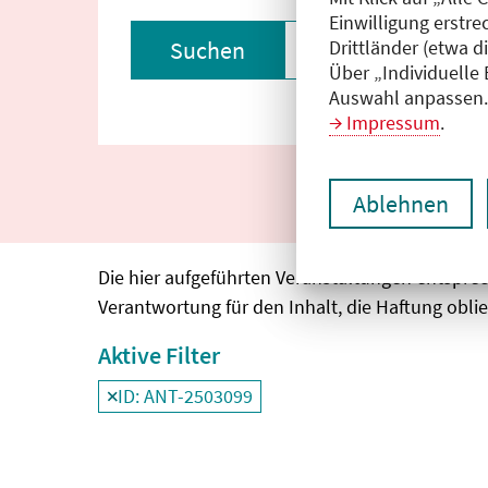
Einwilligung erstre
Drittländer (etwa d
Suchen
Filter zurückset
Über „Individuelle
Auswahl anpassen. 
Impressum
.
Ablehnen
Die hier aufgeführten Veranstaltungen entspre
Verantwortung für den Inhalt, die Haftung oblie
Aktive Filter
ID: ANT-2503099
Filter
deaktivieren und Suchergebnisse neu