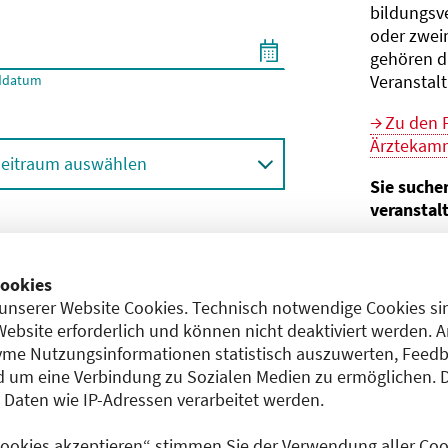
bildungs­v
oder zwei
gehören d
Veranstal
ddatum
Zu den 
Ärztekamm
eitraum auswählen
Sie suche
veranstal
Hier geht 
ortbildungsformat (Online etc.)
der Bund
ookies
unserer Website Cookies. Technisch notwendige Cookies sin
Sie sind V
achgebiet
Website erforderlich und können nicht deaktiviert werden. 
me Nutzungsinformationen statistisch auszuwerten, Feedb
Im
CME-
 um eine Verbindung zu Sozialen Medien zu ermöglichen. 
Anerkennu
aten wie IP-Adressen verarbeitet werden.
einreichen
 Cookies akzeptieren“ stimmen Sie der Verwendung aller Cook