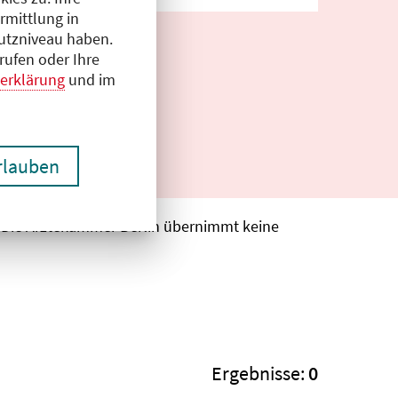
rmittlung in
hutzniveau haben.
rufen oder Ihre
erklärung
und im
erlauben
. Die Ärztekammer Berlin übernimmt keine
Ergebnisse:
0