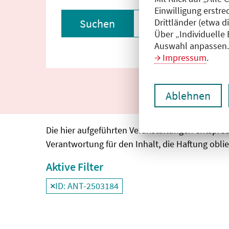
Einwilligung erstre
Drittländer (etwa d
Suchen
Filter zurückset
Über „Individuelle
Auswahl anpassen. 
Impressum
.
Ablehnen
Die hier aufgeführten Veranstaltungen entspre
Verantwortung für den Inhalt, die Haftung oblie
Aktive Filter
ID: ANT-2503184
Filter
deaktivieren und Suchergebnisse neu