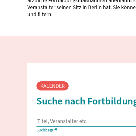
ärztliche Fortbildungsmaßnahmen anerkannt sin
Veranstalter seinen Sitz in Berlin hat. Sie kö
und filtern.
Fortbildungssuche
KALENDER
Suche nach Fortbildung
Es erscheinen Suchvorschläge, wenn mindestens
Suchbegriff