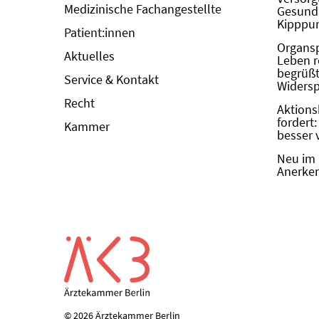
Medizinische Fachangestellte
Gesundh
Kipppun
Patient:innen
Organs
Aktuelles
Leben r
begrüßt 
Service & Kontakt
Widers
Recht
Aktions
fordert
Kammer
besser 
Neu im 
Anerken
© 2026 Ärztekammer Berlin