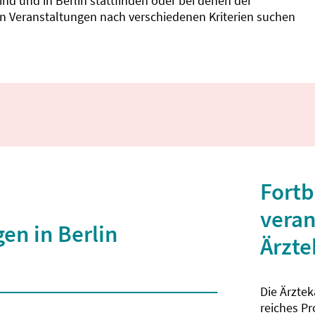
d und in Berlin stattfinden oder bei denen der
nnen Veranstaltungen nach verschiedenen Kriterien suchen
Fortb
veran
en in Berlin
Ärzt
Die Ärzte
 2 Zeichen eingegeben wurden.
reiches P