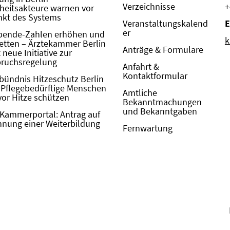
Verzeichnisse
+
eitsakteure warnen vor
kt des Systems
Veranstaltungskalend
E
er
pende-Zahlen erhöhen und
k
etten – Ärztekammer Berlin
Anträge & Formulare
neue Initiative zur
pruchsregelung
Anfahrt &
Kontaktformular
bündnis Hitzeschutz Berlin
: Pflegebedürftige Menschen
Amtliche
vor Hitze schützen
Bekanntmachungen
und Bekanntgaben
Kammerportal: Antrag auf
nung einer Weiterbildung
Fernwartung