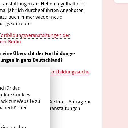
eranstaltungen an. Neben regelhaft ein-
mal jährlich durch­geführten Angeboten
azu auch immer wieder neue
tungs­konzepte.
Fortbildungs­veranstaltungen der
er Berlin
n eine Übersicht der Fortbildungs­
tungen in ganz Deutschland?
es zur
bundes­weiten Fortbildungs­suche
esärztekammer
d für das
eranstalter?
Andere Cookies
ack zur Website zu
Antragsportal
können Sie Ihren Antrag zur
Dabei können
ng von Fortbildungs­veranstaltungen
.
ies zu. Ihre