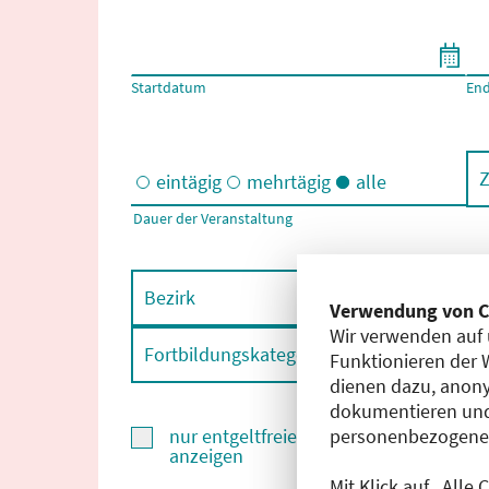
Filtern nach Start- und Enddatum
Startdatum
En
Z
eintägig
mehrtägig
alle
Dauer der Veranstaltung
Eintägige und/oder mehrtägige Veranstaltungen
Bezirk
F
Verwendung von C
Wir verwenden auf 
Fortbildungskategorie
F
Funktionieren der 
dienen dazu, anony
dokumentieren und
personenbezogene D
nur entgeltfreie Fortbildungen
anzeigen
Mit Klick auf „Alle