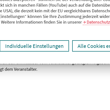
ckt sich in manchen Fällen (YouTube) auch auf die Datenübe
ie USA), die derzeit kein mit der EU vergleichbares Datensc
zen
Ergebnisse drucken
 Einstellungen“ können Sie Ihre Zustimmung jederzeit wider
Weitere Informationen finden Sie in unserer
Datenschutz
Individuelle Einstellungen
Alle Cookies 
chen den unmittelbar vom Veranstalter getätigten Angaben
gt dem Veranstalter.
 laden