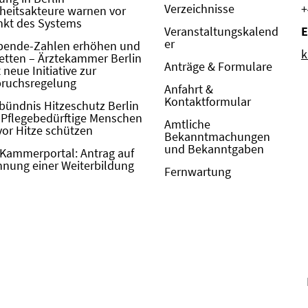
Verzeichnisse
+
eitsakteure warnen vor
kt des Systems
Veranstaltungskalend
E
er
pende-Zahlen erhöhen und
k
etten – Ärztekammer Berlin
Anträge & Formulare
neue Initiative zur
pruchsregelung
Anfahrt &
Kontaktformular
bündnis Hitzeschutz Berlin
: Pflegebedürftige Menschen
Amtliche
vor Hitze schützen
Bekanntmachungen
und Bekanntgaben
Kammerportal: Antrag auf
nung einer Weiterbildung
Fernwartung