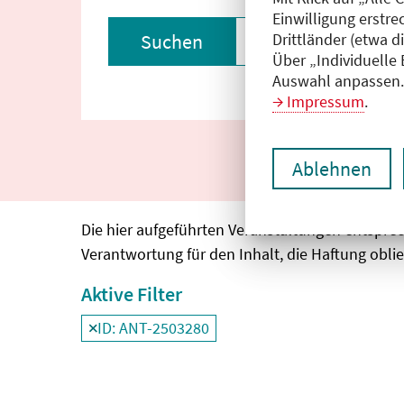
Einwilligung erstre
Drittländer (etwa d
Suchen
Filter zurückset
Über „Individuelle
Auswahl anpassen. 
Impressum
.
Ablehnen
Die hier aufgeführten Veranstaltungen entspre
Verantwortung für den Inhalt, die Haftung oblie
Aktive Filter
ID: ANT-2503280
Filter
deaktivieren und Suchergebnisse neu