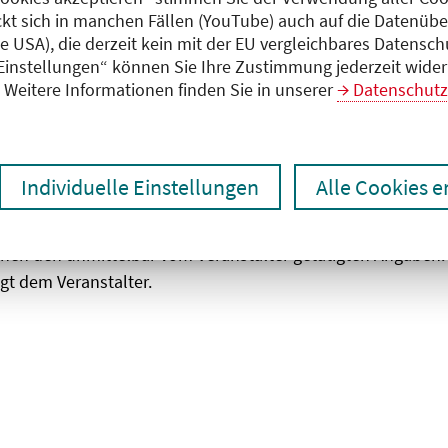
ckt sich in manchen Fällen (YouTube) auch auf die Datenübe
ie USA), die derzeit kein mit der EU vergleichbares Datensc
zen
Ergebnisse drucken
 Einstellungen“ können Sie Ihre Zustimmung jederzeit wider
Weitere Informationen finden Sie in unserer
Datenschutz
Individuelle Einstellungen
Alle Cookies 
chen den unmittelbar vom Veranstalter getätigten Angaben
gt dem Veranstalter.
 laden