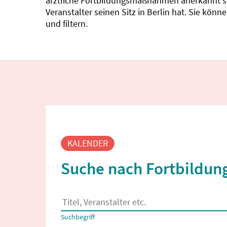
ärztliche Fortbildungsmaßnahmen anerkannt sin
Veranstalter seinen Sitz in Berlin hat. Sie kö
und filtern.
Fortbildungssuche
KALENDER
Suche nach Fortbildung
Es erscheinen Suchvorschläge, wenn mindestens
Suchbegriff