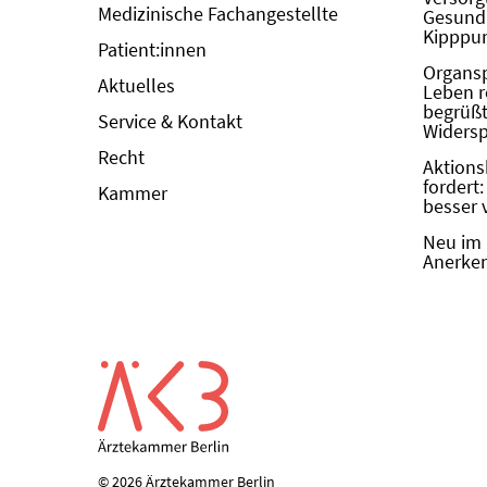
Medizinische Fachangestellte
Gesundh
Kipppun
Patient:innen
Organs
Aktuelles
Leben r
begrüßt 
Service & Kontakt
Widers
Recht
Aktions
fordert
Kammer
besser 
Neu im 
Anerken
© 2026 Ärztekammer Berlin