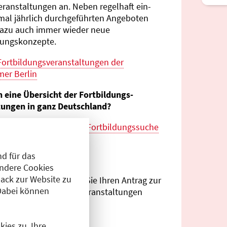
eranstaltungen an. Neben regelhaft ein-
mal jährlich durch­geführten Angeboten
azu auch immer wieder neue
tungs­konzepte.
Fortbildungs­veranstaltungen der
er Berlin
n eine Übersicht der Fortbildungs­
tungen in ganz Deutschland?
es zur
bundes­weiten Fortbildungs­suche
esärztekammer
d für das
eranstalter?
Andere Cookies
ack zur Website zu
Antragsportal
können Sie Ihren Antrag zur
Dabei können
ng von Fortbildungs­veranstaltungen
.
ies zu. Ihre