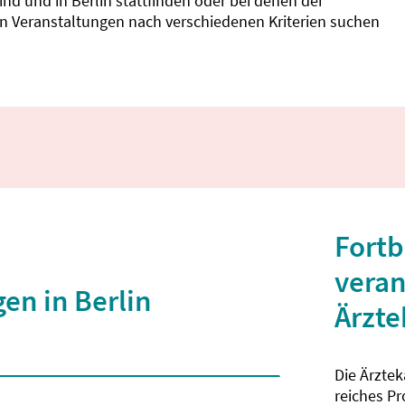
d und in Berlin stattfinden oder bei denen der
nnen Veranstaltungen nach verschiedenen Kriterien suchen
Fortb
veran
en in Berlin
Ärzt
Die Ärzte
 2 Zeichen eingegeben wurden.
reiches P