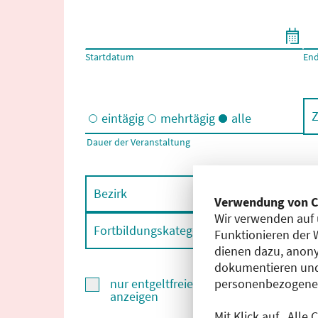
Filtern nach Start- und Enddatum
Startdatum
En
Z
eintägig
mehrtägig
alle
Dauer der Veranstaltung
Eintägige und/oder mehrtägige Veranstaltungen
Bezirk
F
Verwendung von C
Wir verwenden auf 
Fortbildungskategorie
F
Funktionieren der 
dienen dazu, anony
dokumentieren und
personenbezogene D
nur entgeltfreie Fortbildungen
anzeigen
Mit Klick auf „Alle