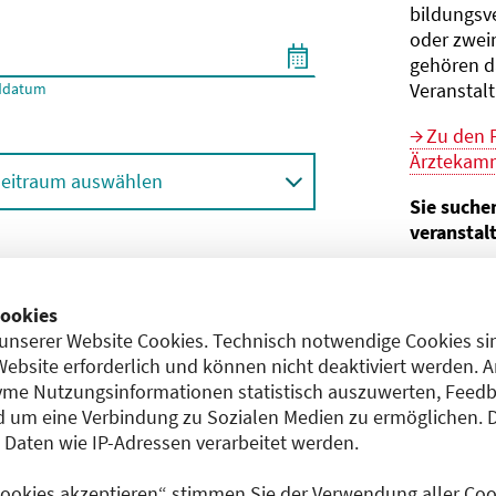
bildungs­v
oder zwei
gehören d
Veranstal
ddatum
Zu den 
Ärztekamm
eitraum auswählen
Sie suche
veranstal
Hier geht 
ortbildungsformat (Online etc.)
der Bund
ookies
unserer Website Cookies. Technisch notwendige Cookies sin
Sie sind V
achgebiet
Website erforderlich und können nicht deaktiviert werden. 
me Nutzungsinformationen statistisch auszuwerten, Feedb
Im
CME-
 um eine Verbindung zu Sozialen Medien zu ermöglichen. 
Anerkennu
aten wie IP-Adressen verarbeitet werden.
einreichen
 Cookies akzeptieren“ stimmen Sie der Verwendung aller Cook