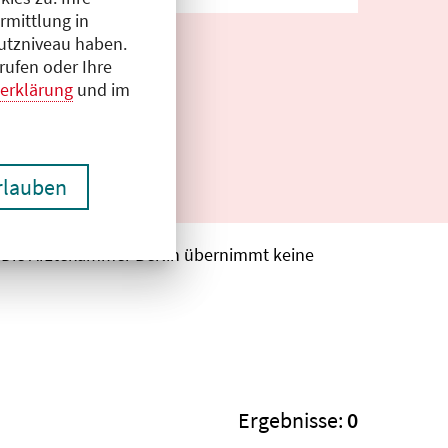
rmittlung in
hutzniveau haben.
rufen oder Ihre
erklärung
und im
erlauben
. Die Ärztekammer Berlin übernimmt keine
Ergebnisse:
0