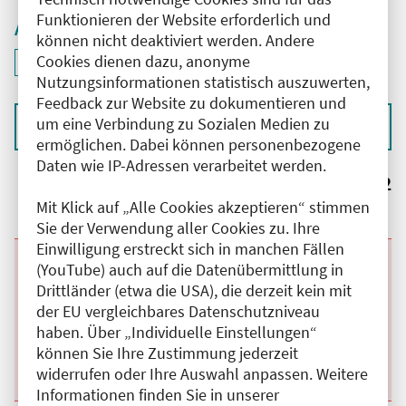
Funktionieren der Website erforderlich und
Aktive Filter
können nicht deaktiviert werden. Andere
Cookies dienen dazu, anonyme
ID: ANT-2503407
Filter
deaktivieren und Suchergebnisse neu laden
Nutzungsinformationen statistisch auszuwerten,
Feedback zur Website zu dokumentieren und
um eine Verbindung zu Sozialen Medien zu
Sortieren nach
ermöglichen. Dabei können personenbezogene
Daten wie IP-Adressen verarbeitet werden.
Ergebnisse:
2
Mit Klick auf „Alle Cookies akzeptieren“ stimmen
Sie der Verwendung aller Cookies zu. Ihre
Einwilligung erstreckt sich in manchen Fällen
(YouTube) auch auf die Datenübermittlung in
Beginn:
19.08.2026
Ende und Anfangszeit:
-
19.08.2026
,
16:00 Uhr
Veranstaltungstitel:
Tumorkonferenz der DRK Kliniken Westend
Drittländer (etwa die USA), die derzeit kein mit
Veranstaltungsort:
DRK Klinik Westend, Spandauer Damm, 14050
der EU vergleichbares Datenschutzniveau
Berlin
haben. Über „Individuelle Einstellungen“
Kategorie:
A
Fortbildungspunkte:
2
können Sie Ihre Zustimmung jederzeit
Details anzeigen
widerrufen oder Ihre Auswahl anpassen. Weitere
Informationen finden Sie in unserer