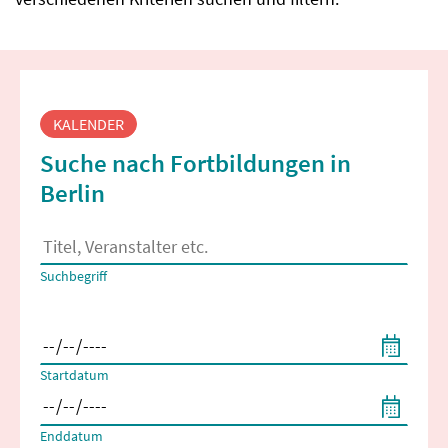
Fortbildungssuche
KALENDER
Suche nach Fortbildungen in
Berlin
Es erscheinen Suchvorschläge, wenn mindestens 2 Zeichen 
Suchbegriff
Filtern nach Start- und Enddatum
Startdatum
Enddatum