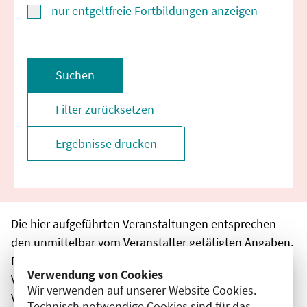
nur entgeltfreie Fortbildungen anzeigen
Suchen
Filter zurücksetzen
Ergebnisse drucken
Die hier aufgeführten Veranstaltungen entsprechen
den unmittelbar vom Veranstalter getätigten Angaben.
Die Ärztekammer Berlin übernimmt keine
Verwendung von Cookies
Verantwortung für den Inhalt, die Haftung obliegt dem
Wir verwenden auf unserer Website Cookies.
Veranstalter.
Technisch notwendige Cookies sind für das