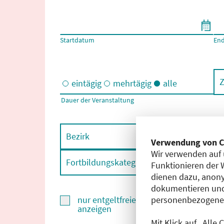
Filtern nach Start- und Enddatum
Startdatum
En
Z
eintägig
mehrtägig
alle
Dauer der Veranstaltung
Eintägige und/oder mehrtägige Veranstaltungen
Bezirk
F
Verwendung von C
Wir verwenden auf 
Fortbildungskategorie
F
Funktionieren der 
dienen dazu, anony
dokumentieren und
personenbezogene D
nur entgeltfreie Fortbildungen
anzeigen
Mit Klick auf „Alle