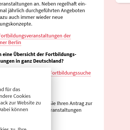
eranstaltungen an. Neben regelhaft ein-
mal jährlich durch­geführten Angeboten
azu auch immer wieder neue
tungs­konzepte.
Fortbildungs­veranstaltungen der
er Berlin
n eine Übersicht der Fortbildungs­
tungen in ganz Deutschland?
es zur
bundes­weiten Fortbildungs­suche
esärztekammer
d für das
eranstalter?
Andere Cookies
ack zur Website zu
Antragsportal
können Sie Ihren Antrag zur
Dabei können
ng von Fortbildungs­veranstaltungen
.
ies zu. Ihre