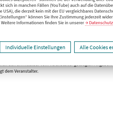
ckt sich in manchen Fällen (YouTube) auch auf die Datenübe
ie USA), die derzeit kein mit der EU vergleichbares Datensc
zen
Ergebnisse drucken
 Einstellungen“ können Sie Ihre Zustimmung jederzeit wider
Weitere Informationen finden Sie in unserer
Datenschutz
Individuelle Einstellungen
Alle Cookies 
chen den unmittelbar vom Veranstalter getätigten Angaben
gt dem Veranstalter.
 laden