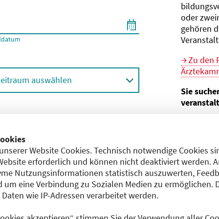
bildungs­v
oder zwei
gehören d
Veranstal
ddatum
Zu den 
Ärztekamm
eitraum auswählen
Sie suche
veranstal
Hier geht 
ortbildungsformat (Online etc.)
der Bund
ookies
unserer Website Cookies. Technisch notwendige Cookies sin
Sie sind V
achgebiet
Website erforderlich und können nicht deaktiviert werden. 
me Nutzungsinformationen statistisch auszuwerten, Feedb
Im
CME-
 um eine Verbindung zu Sozialen Medien zu ermöglichen. 
Anerkennu
aten wie IP-Adressen verarbeitet werden.
einreichen
 Cookies akzeptieren“ stimmen Sie der Verwendung aller Cook