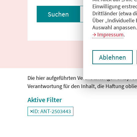
Einwilligung erstre
Drittländer (etwa d
Suchen
Filter zurückset
Über „Individuelle
Auswahl anpassen. 
Impressum
.
Ablehnen
Die hier aufgeführten Veranstaltungen entspre
Verantwortung für den Inhalt, die Haftung oblie
Aktive Filter
ID: ANT-2503443
Filter
deaktivieren und Suchergebnisse neu