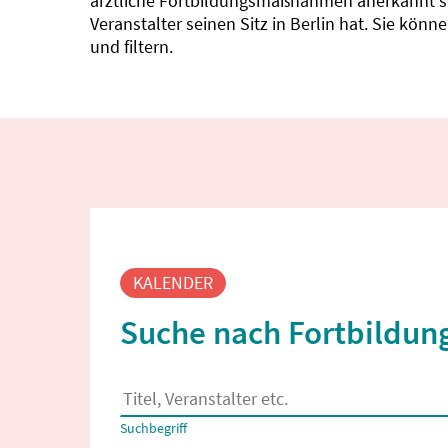
ärztliche Fortbildungsmaßnahmen anerkannt sin
Veranstalter seinen Sitz in Berlin hat. Sie kö
und filtern.
Fortbildungssuche
KALENDER
Suche nach Fortbildung
Es erscheinen Suchvorschläge, wenn mindestens
Suchbegriff