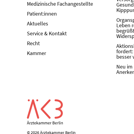
Medizinische Fachangestellte
Gesundh
Kipppun
Patient:innen
Organs
Aktuelles
Leben r
begrüßt 
Service & Kontakt
Widers
Recht
Aktions
fordert
Kammer
besser 
Neu im 
Anerken
© 2026 Ärztekammer Berlin