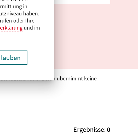
rmittlung in
hutzniveau haben.
rufen oder Ihre
erklärung
und im
erlauben
. Die Ärztekammer Berlin übernimmt keine
Ergebnisse:
0