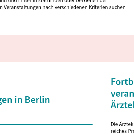
d und in Berlin stattfinden oder bei denen der
nnen Veranstaltungen nach verschiedenen Kriterien suchen
Fortb
veran
en in Berlin
Ärzt
Die Ärzte
 2 Zeichen eingegeben wurden.
reiches P