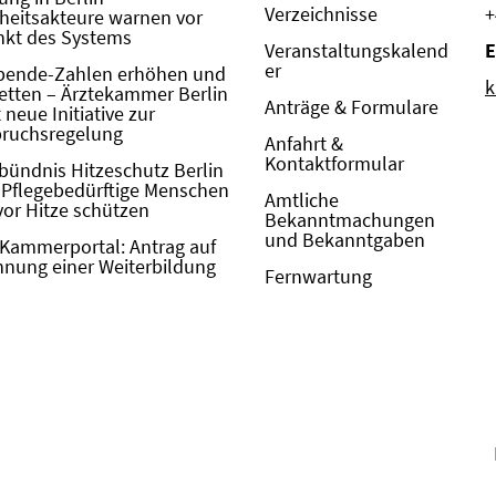
Verzeichnisse
+
eitsakteure warnen vor
kt des Systems
Veranstaltungskalend
E
er
pende-Zahlen erhöhen und
k
etten – Ärztekammer Berlin
Anträge & Formulare
neue Initiative zur
pruchsregelung
Anfahrt &
Kontaktformular
bündnis Hitzeschutz Berlin
: Pflegebedürftige Menschen
Amtliche
vor Hitze schützen
Bekanntmachungen
und Bekanntgaben
Kammerportal: Antrag auf
nung einer Weiterbildung
Fernwartung